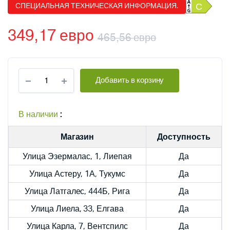
СПЕЦИАЛЬНАЯ ТЕХНИЧЕСКАЯ ИНФОРМАЦИЯ.
С
349,17
евро
465,56
евро
Электрические
Добавить в корзину
подвесные
вертикальные
котлы
Dražice
В наличии
:
OKCE
125,
Магазин
Доступность
количество
Улица Эзермалас, 1, Лиепая
Да
Улица Астеру, 1А, Тукумс
Да
Улица Латгалес, 444Б, Рига
Да
Улица Лиела, 33, Елгава
Да
Улица Карла, 7, Вентспилс
Да