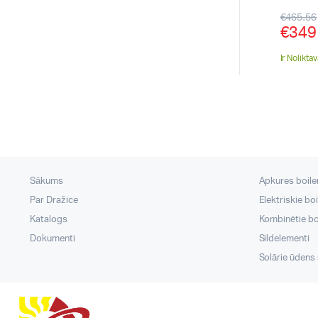
€
465.56
€
349
Ir Nolikta
Sākums
Apkures boileri
Par Dražice
Elektriskie boi
Katalogs
Kombinētie boi
Dokumenti
Sildelementi
Solārie ūdens s