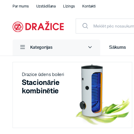
Par mums
Uzstādīšana
Līzings
Kontakti
Sākums
Kategorijas
Drazice ūdens boileri
Stacionārie
kombinētie