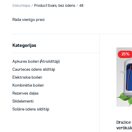
Sākumlapa
Product Svars, bez ūdens
48
Rāda vienīgo preci
Kategorijas
25%
Apkures boileri (Ātrsildītāji)
Caurteces ūdens sildītāji
Elektriskie boileri
Kombinētie boileri
Rezerves daļas
Sildelementi
Solārie ūdens sildītāji
Dražice 
vertikāl