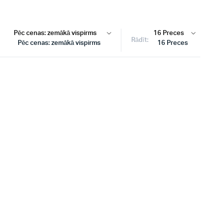
Rādīt:
Pēc cenas: zemākā vispirms
16 Preces