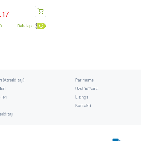
.17
C
vā
Datu lapa
 (Ātrsildītāji)
Par mums
leri
Uzstādīšana
leri
Līzings
Kontakti
ildītāji