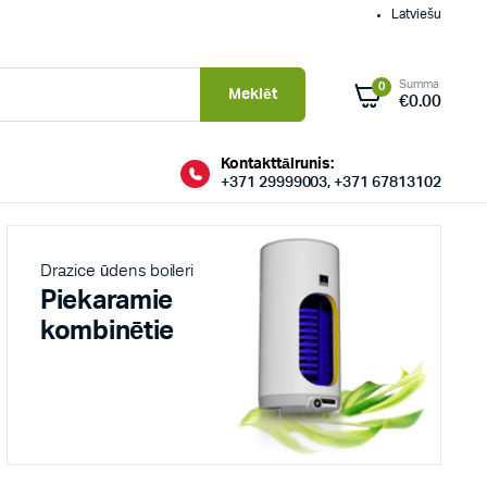
Latviešu
Summa
0
Meklēt
€
0.00
Kontakttālrunis:
+371 29999003, +371 67813102
Drazice ūdens boileri
Piekaramie
kombinētie