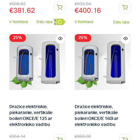
€
508.82
€
533.54
€
381.62
€
400.16
C
Ir Noliktavā
Datu lapa
Ir Noliktavā
Datu lapa
25%
25%
Dražice elektriskie,
Dražice elektriskie,
piekaramie, vertikālie
piekaramie, vertikālie
boileri OKCE/E 125 ar
boileri OKCE/E 160l ar
elektronisko vadību
elektronisko vadību
€
554.14
€
565.00