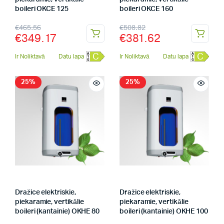
boileri OKCE 125
boileri OKCE 160
€
465.56
€
508.82
€
349.17
€
381.62
C
C
Ir Noliktavā
Datu lapa
Ir Noliktavā
Datu lapa
25%
25%
Dražice elektriskie,
Dražice elektriskie,
piekaramie, vertikālie
piekaramie, vertikālie
boileri (kantainie) OKHE 80
boileri (kantainie) OKHE 100