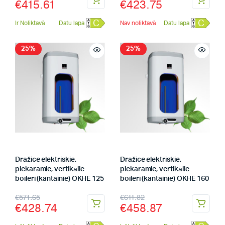
€
415.61
€
423.75
C
C
Ir Noliktavā
Datu lapa
Nav noliktavā
Datu lapa
25%
25%
Dražice elektriskie,
Dražice elektriskie,
piekaramie, vertikālie
piekaramie, vertikālie
boileri (kantainie) OKHE 125
boileri (kantainie) OKHE 160
€
571.65
€
611.82
€
428.74
€
458.87