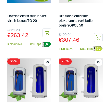
Dražice elektriskie boileri
Dražice elektriskie,
virs izlietnes TO 20
piekaramie, vertikālie
boileri OKCE 50
€
351.23
€
263.42
€
409.94
€
307.46
A
Ir Noliktavā
Datu lapa
C
Ir Noliktavā
Datu lapa
25%
25%