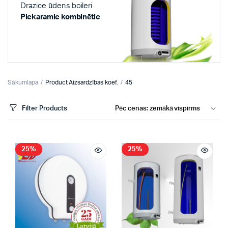
Drazice ūdens boileri
Piekaramie kombinētie
Sākumlapa
Product Aizsardzības koef.
45
Filter Products
25%
25%