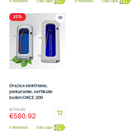
C
C
Ir Noliktavā
Datu lapa
Ir Noliktavā
Datu lapa
25%
Dražice elektriskie,
piekaramie, vertikālie
boileri OKCE 200
€
774.56
€
580.92
C
Ir Noliktavā
Datu lapa