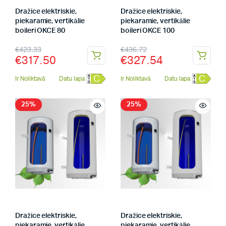
Dražice elektriskie,
Dražice elektriskie,
piekaramie, vertikālie
piekaramie, vertikālie
boileri OKCE 80
boileri OKCE 100
€
423.33
€
436.72
€
317.50
€
327.54
C
C
Ir Noliktavā
Datu lapa
Ir Noliktavā
Datu lapa
25%
25%
Dražice elektriskie,
Dražice elektriskie,
piekaramie, vertikālie
piekaramie, vertikālie