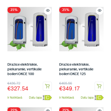
25%
25%
Dražice elektriskie,
Dražice elektriskie,
piekaramie, vertikālie
piekaramie, vertikālie
boileri OKCE 100
boileri OKCE 125
€
436.72
€
465.56
€
327.54
€
349.17
C
C
Ir Noliktavā
Datu lapa
Ir Noliktavā
Datu lapa
25%
25%