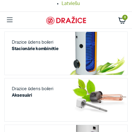
Latviešu
0
Drazice ūdens boileri
Stacionārie kombinētie
Drazice ūdens boileri
Aksesuāri