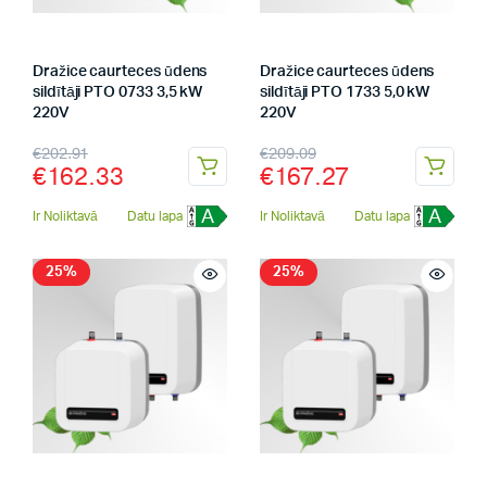
Dražice caurteces ūdens
Dražice caurteces ūdens
sildītāji PTO 0733 3,5 kW
sildītāji PTO 1733 5,0 kW
220V
220V
€
202.91
€
209.09
€
162.33
€
167.27
A
A
Ir Noliktavā
Datu lapa
Ir Noliktavā
Datu lapa
25%
25%