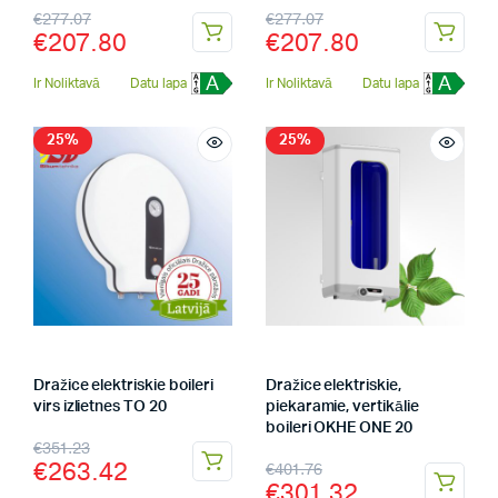
€
277.07
€
277.07
€
207.80
€
207.80
A
A
Ir Noliktavā
Datu lapa
Ir Noliktavā
Datu lapa
25%
25%
Dražice elektriskie boileri
Dražice elektriskie,
virs izlietnes TO 20
piekaramie, vertikālie
boileri OKHE ONE 20
€
351.23
€
263.42
€
401.76
€
301.32