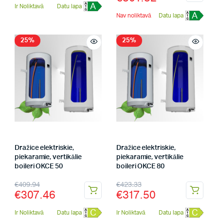
A
Ir Noliktavā
Datu lapa
A
Nav noliktavā
Datu lapa
25%
25%
Dražice elektriskie,
Dražice elektriskie,
piekaramie, vertikālie
piekaramie, vertikālie
boileri OKCE 50
boileri OKCE 80
€
409.94
€
423.33
€
307.46
€
317.50
C
C
Ir Noliktavā
Datu lapa
Ir Noliktavā
Datu lapa