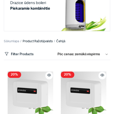
Drazice ūdens boileri
Piekaramie kombinētie
Sākumlapa
Product Ražotājvalsts
Čehijā
Filter Products
20%
20%