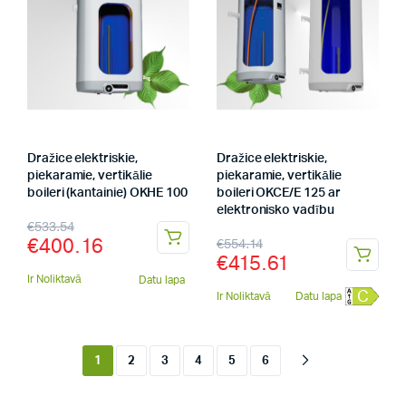
Dražice elektriskie,
Dražice elektriskie,
piekaramie, vertikālie
piekaramie, vertikālie
boileri (kantainie) OKHE 100
boileri OKCE/E 125 ar
elektronisko vadību
€
533.54
€
400.16
€
554.14
€
415.61
Ir Noliktavā
Datu lapa
C
Ir Noliktavā
Datu lapa
1
2
3
4
5
6