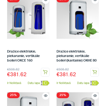
Dražice elektriskie,
Dražice elektriskie,
piekaramie, vertikālie
piekaramie, vertikālie
boileri OKCE 160
boileri (kantainie) OKHE 80
€
508.82
€
508.82
€
381.62
€
381.62
C
C
Ir Noliktavā
Datu lapa
Ir Noliktavā
Datu lapa
25%
25%