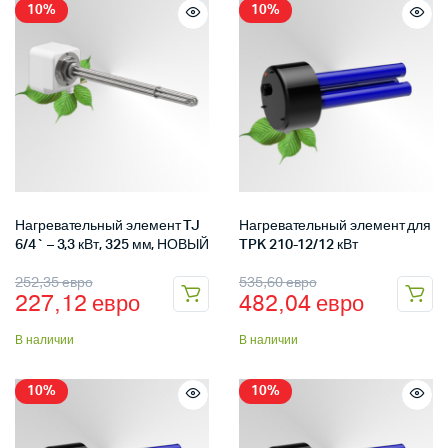
10%
10%
Нагревательный элемент TJ
Нагревательный элемент для
6/4` – 3,3 кВт, 325 мм, НОВЫЙ
TPK 210-12/12 кВт
252,35
евро
535,60
евро
227,12
евро
482,04
евро
В наличии
В наличии
10%
10%