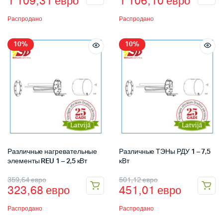
1 109,31
евро
1 106,10
евро
Распродано
Распродано
10%
10%
Различные нагревательные
Различные ТЭНы РДУ 1 – 7,5
элементы REU 1 – 2,5 кВт
кВт
359,64
евро
501,12
евро
323,68
евро
451,01
евро
Распродано
Распродано