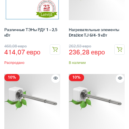
Различные ТЭНы РДУ 1 – 2,5
Нагревательные элементы
кВт
Dražice TJ 6/4- 9 кВт
460,08
евро
262,53
евро
414,07
евро
236,28
евро
Распродано
В наличии
10%
10%