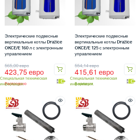
Электрические подвесные
Электрические подвесные
вертикальные котлы Dražice
вертикальные котлы Dražice
OKCE/E 160 л с электронным
OKCE/E 125 с электронным
управлением
управлением
565,00
евро
554,14
евро
423,75
евро
415,61
евро
Специальная техническая
Специальная техническая
С
С
Распродано
В наличии
информация.
информация.