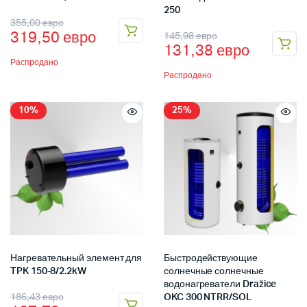
250
355,00
евро
319,50
евро
145,98
евро
131,38
евро
Распродано
Распродано
10%
25%
Нагревательный элемент для
Быстродействующие
TPK 150-8/2.2kW
солнечные солнечные
водонагреватели Dražice
186,43
евро
OKC 300 NTRR/SOL