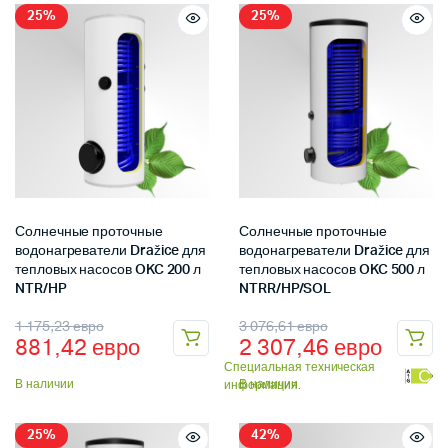
25%
25%
Солнечные проточные
Солнечные проточные
водонагреватели Dražice для
водонагреватели Dražice для
тепловых насосов OKC 200 л
тепловых насосов OKC 500 л
NTR/HP
NTRR/HP/SOL
1 175,23
евро
3 076,61
евро
881,42
евро
2 307,46
евро
Специальная техническая
С
В наличии
В наличии
информация.
25%
42%