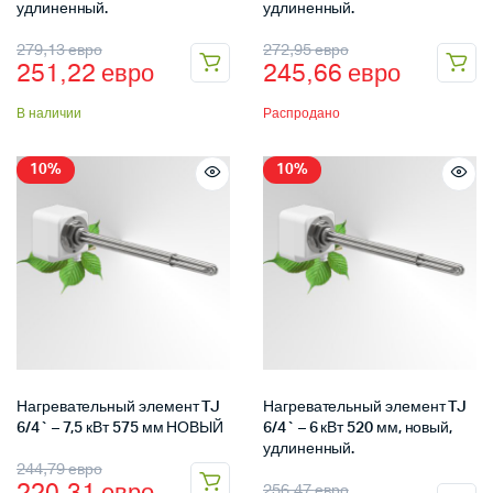
удлиненный.
удлиненный.
279,13
евро
272,95
евро
251,22
евро
245,66
евро
В наличии
Распродано
10%
10%
Нагревательный элемент TJ
Нагревательный элемент TJ
6/4` – 7,5 кВт 575 мм НОВЫЙ
6/4` – 6 кВт 520 мм, новый,
удлиненный.
244,79
евро
256,47
евро