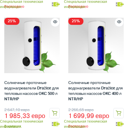
Специальная техническая
Специальная техническая
С
С
Распродано
Распродано
информация.
информация.
25%
25%
Солнечные проточные
Солнечные проточные
водонагреватели Dražice для
водонагреватели Dražice для
тепловых насосов OKC 500 л
тепловых насосов OKC 400 л
NTR/HP
NTR/HP
2 647,10
евро
2 266,65
евро
1 985,33
евро
1 699,99
евро
Специальная техническая
Специальная техническая
С
С
В наличии
Распродано
информация.
информация.