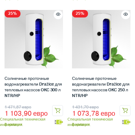
25%
25%
Солнечные проточные
Солнечные проточные
водонагреватели Dražice для
водонагреватели Dražice для
тепловых насосов OKC 300 л
тепловых насосов OKC 250 л
NTR/HP
NTR/HP
1 471,87
евро
1 431,70
евро
1 103,90
евро
1 073,78
евро
Специальная техническая
Специальная техническая
С
С
В наличии
В наличии
информация.
информация.