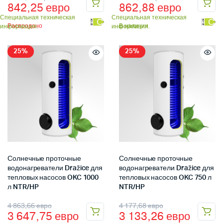
842,25
евро
862,88
евро
Специальная техническая
Специальная техническая
С
С
Распродано
В наличии
информация.
информация.
25%
25%
Солнечные проточные
Солнечные проточные
водонагреватели Dražice для
водонагреватели Dražice для
тепловых насосов OKC 1000
тепловых насосов OKC 750 л
л NTR/HP
NTR/HP
4 863,66
евро
4 177,68
евро
3 647,75
евро
3 133,26
евро