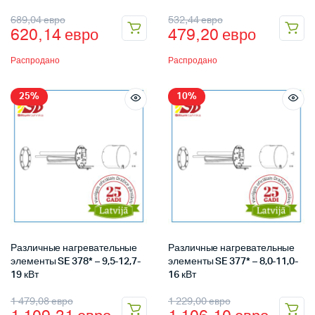
689,04
евро
532,44
евро
620,14
евро
479,20
евро
Распродано
Распродано
25%
10%
Различные нагревательные
Различные нагревательные
элементы SE 378* – 9,5-12,7-
элементы SE 377* – 8,0-11,0-
19 кВт
16 кВт
1 479,08
евро
1 229,00
евро