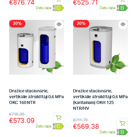
€
876.74
€
525.71
C
B
Datu lapa
Datu lapa
20%
20%
Dražice stacionārie,
Dražice stacionārie,
vertikālie ātrsildītāji 0,6 MPa
vertikālie ātrsildītāji 0,6 MPa
OKC 160 NTR
(kantainais) OKH 125
NTR/HV
€
716.36
€
573.09
€
711.73
€
569.38
C
Datu lapa
B
Datu lapa