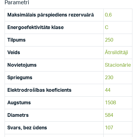
Parametri
Maksimālais pārspiediens rezervuārā
0,6
Energoefektivitāte klase
C
Tilpums
250
Veids
Ātrsildītāji
Novietojums
Stacionārie
Spriegums
230
Elektrodrošības koeficients
44
Augstums
1508
Diametrs
584
Svars, bez ūdens
107