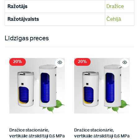
Ražotājs
Dražice
Ražotājvalsts
Čehijā
Līdzīgas preces
20%
20%
Dražice stacionārie,
Dražice stacionārie,
vertikālie ātrsildītāji 0,6 MPa
vertikālie ātrsildītāji 0,6 MPa