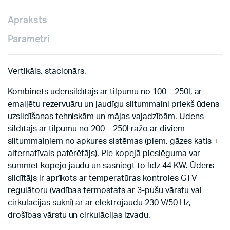
Apraksts
Parametri
Vertikāls, stacionārs.
Kombinēts ūdensildītājs ar tilpumu no 100 – 250l, ar
emaljētu rezervuāru un jaudīgu siltummaini priekš ūdens
uzsildīšanas tehniskām un mājas vajadzībām. Ūdens
sildītājs ar tilpumu no 200 – 250l ražo ar diviem
siltummaiņiem no apkures sistēmas (piem. gāzes katls +
alternatīvais patērētājs). Pie kopejā pieslēguma var
summēt kopējo jaudu un sasniegt to līdz 44 KW. Ūdens
sildītājs ir aprīkots ar temperatūras kontroles GTV
regulātoru (vadības termostats ar 3-pušu vārstu vai
cirkulācijas sūkni) ar ar elektrojaudu 230 V/50 Hz,
drošības vārstu un cirkulācijas izvadu.