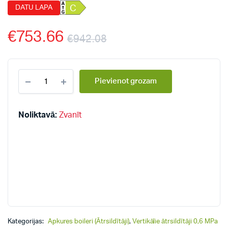
DATU LAPA
C
€
753.66
€
942.08
Dražice
Pievienot grozam
stacionārie,
vertikālie
ātrsildītāji
0,6
Noliktavā:
Zvanīt
MPa
OKC
250
NTR
quantity
Kategorijas:
Apkures boileri (Ātrsildītāji)
,
Vertikālie ātrsildītāji 0,6 MPa