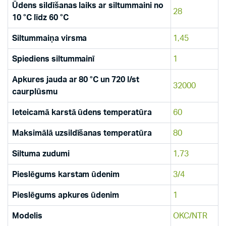
Ūdens sildīšanas laiks ar siltummaini no
28
10 °C līdz 60 °C
Siltummaiņa virsma
1,45
Spiediens siltummainī
1
Apkures jauda ar 80 °C un 720 l/st
32000
caurplūsmu
Ieteicamā karstā ūdens temperatūra
60
Maksimālā uzsildīšanas temperatūra
80
Siltuma zudumi
1,73
Pieslēgums karstam ūdenim
3/4
Pieslēgums apkures ūdenim
1
Modelis
OKC/NTR