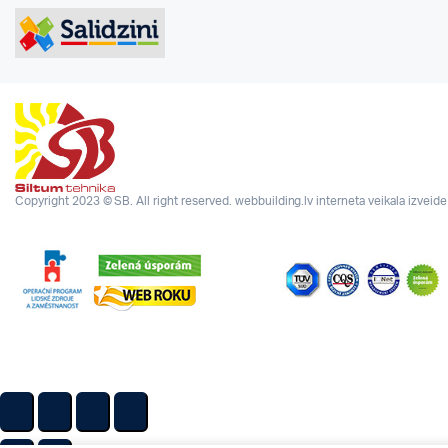
Copyright 2023 © SB. All right reserved.
webbuilding.lv
interneta veikala izveide