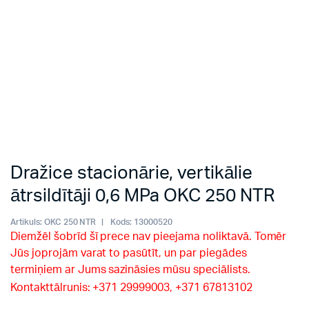
Dražice stacionārie, vertikālie
ātrsildītāji 0,6 MPa OKC 250 NTR
Artikuls:
OKC 250 NTR
Kods:
13000520
Diemžēl šobrīd šī prece nav pieejama noliktavā. Tomēr
Jūs joprojām varat to pasūtīt, un par piegādes
termiņiem ar Jums sazināsies mūsu speciālists.
Kontakttālrunis: +371 29999003, +371 67813102