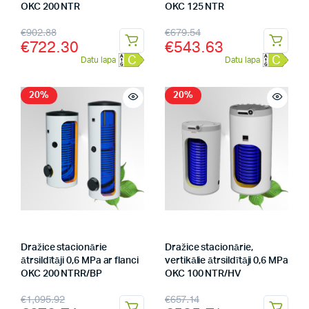
OKC 200 NTR
OKC 125 NTR
€
902.88
€
679.54
€
722.30
€
543.63
C
C
Datu lapa
Datu lapa
20%
20%
Dražice stacionārie
Dražice stacionārie,
ātrsildītāji 0,6 MPa ar flanci
vertikālie ātrsildītāji 0,6 MPa
OKC 200 NTRR/BP
OKC 100 NTR/HV
€
1,095.92
€
657.14