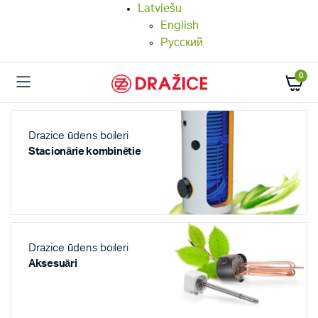
Latviešu
English
Русский
0
Drazice ūdens boileri
Stacionārie kombinētie
Drazice ūdens boileri
Aksesuāri