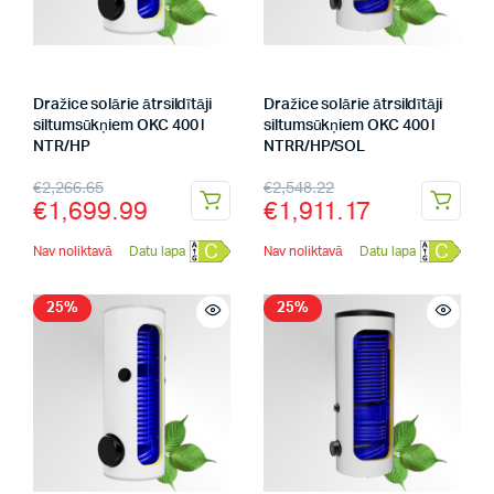
Dražice solārie ātrsildītāji
Dražice solārie ātrsildītāji
siltumsūkņiem OKC 400 l
siltumsūkņiem OKC 400 l
NTR/HP
NTRR/HP/SOL
€
2,266.65
€
2,548.22
€
1,699.99
€
1,911.17
C
C
Nav noliktavā
Datu lapa
Nav noliktavā
Datu lapa
25%
25%