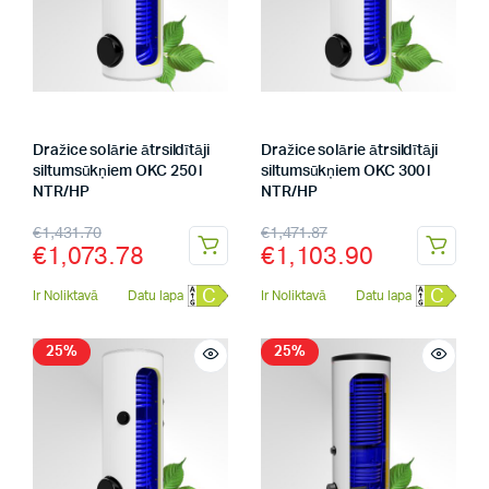
Dražice solārie ātrsildītāji
Dražice solārie ātrsildītāji
siltumsūkņiem OKC 250 l
siltumsūkņiem OKC 300 l
NTR/HP
NTR/HP
€
1,431.70
€
1,471.87
€
1,073.78
€
1,103.90
C
C
Ir Noliktavā
Datu lapa
Ir Noliktavā
Datu lapa
25%
25%