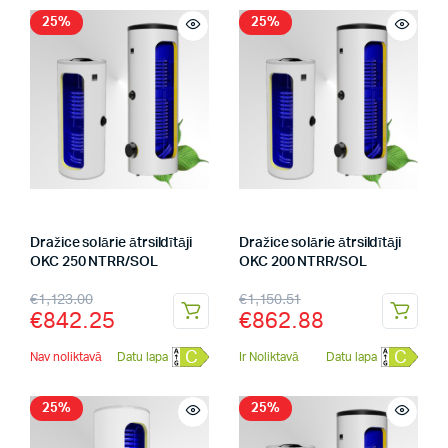
25%
25%
Dražice solārie ātrsildītāji
Dražice solārie ātrsildītāji
OKC 250 NTRR/SOL
OKC 200 NTRR/SOL
€
1,123.00
€
1,150.51
€
842.25
€
862.88
C
C
Nav noliktavā
Datu lapa
Ir Noliktavā
Datu lapa
25%
25%