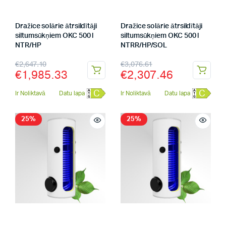
Dražice solārie ātrsildītāji
Dražice solārie ātrsildītāji
siltumsūkņiem OKC 500 l
siltumsūkņiem OKC 500 l
NTR/HP
NTRR/HP/SOL
€
2,647.10
€
3,076.61
€
1,985.33
€
2,307.46
C
C
Ir Noliktavā
Datu lapa
Ir Noliktavā
Datu lapa
25%
25%