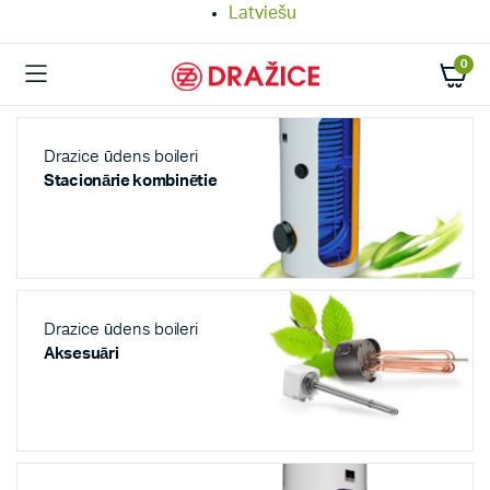
Latviešu
0
Drazice ūdens boileri
Stacionārie kombinētie
Drazice ūdens boileri
Aksesuāri