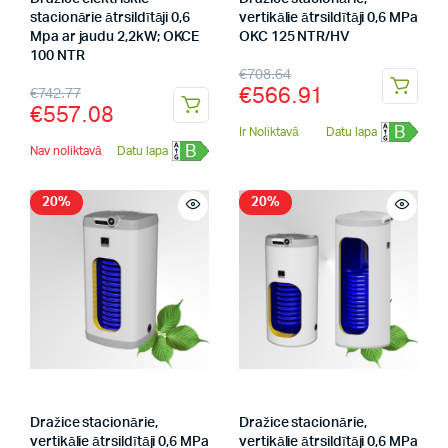
stacionārie ātrsildītāji 0,6
vertikālie ātrsildītāji 0,6 MPa
Mpa ar jaudu 2,2kW; OKCE
OKC 125 NTR/HV
100 NTR
€
708.64
€
566.91
€
742.77
€
557.08
B
Ir Noliktavā
Datu lapa
B
Nav noliktavā
Datu lapa
20%
20%
Dražice stacionārie,
Dražice stacionārie,
vertikālie ātrsildītāji 0,6 MPa
vertikālie ātrsildītāji 0,6 MPa