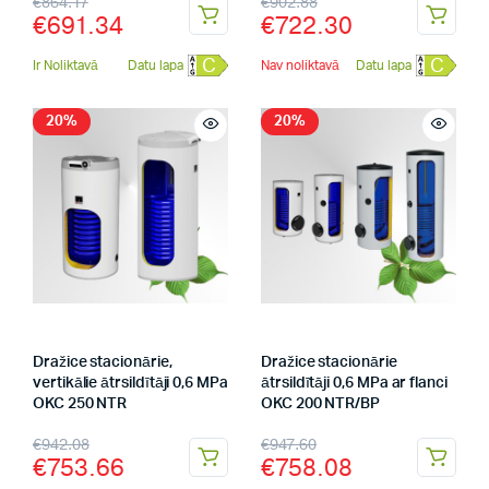
€
864.17
€
902.88
€
691.34
€
722.30
C
C
Ir Noliktavā
Datu lapa
Nav noliktavā
Datu lapa
20%
20%
Dražice stacionārie,
Dražice stacionārie
vertikālie ātrsildītāji 0,6 MPa
ātrsildītāji 0,6 MPa ar flanci
OKC 250 NTR
OKC 200 NTR/BP
€
942.08
€
947.60
€
753.66
€
758.08