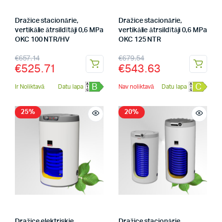
Dražice stacionārie,
Dražice stacionārie,
vertikālie ātrsildītāji 0,6 MPa
vertikālie ātrsildītāji 0,6 MPa
OKC 100 NTR/HV
OKC 125 NTR
€
657.14
€
679.54
€
525.71
€
543.63
B
C
Ir Noliktavā
Datu lapa
Nav noliktavā
Datu lapa
25%
20%
Dražice elektriskie
Dražice stacionārie,