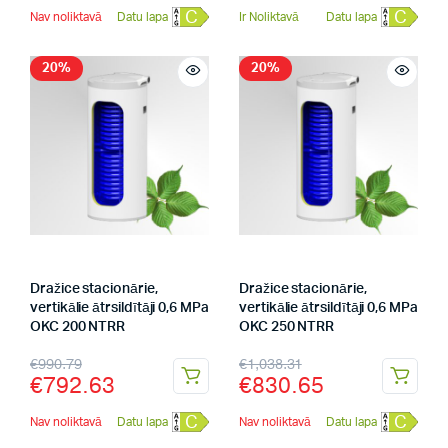
C
C
Nav noliktavā
Datu lapa
Ir Noliktavā
Datu lapa
20%
20%
Dražice stacionārie,
Dražice stacionārie,
vertikālie ātrsildītāji 0,6 MPa
vertikālie ātrsildītāji 0,6 MPa
OKC 200 NTRR
OKC 250 NTRR
€
990.79
€
1,038.31
€
792.63
€
830.65
C
C
Nav noliktavā
Datu lapa
Nav noliktavā
Datu lapa