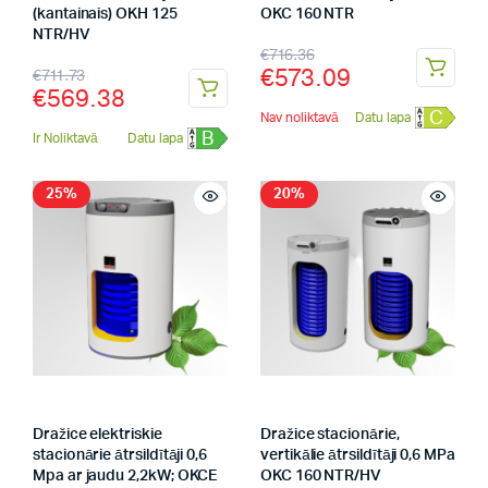
(kantainais) OKH 125
OKC 160 NTR
NTR/HV
€
716.36
€
573.09
€
711.73
€
569.38
C
Nav noliktavā
Datu lapa
B
Ir Noliktavā
Datu lapa
25%
20%
Dražice elektriskie
Dražice stacionārie,
stacionārie ātrsildītāji 0,6
vertikālie ātrsildītāji 0,6 MPa
Mpa ar jaudu 2,2kW; OKCE
OKC 160 NTR/HV