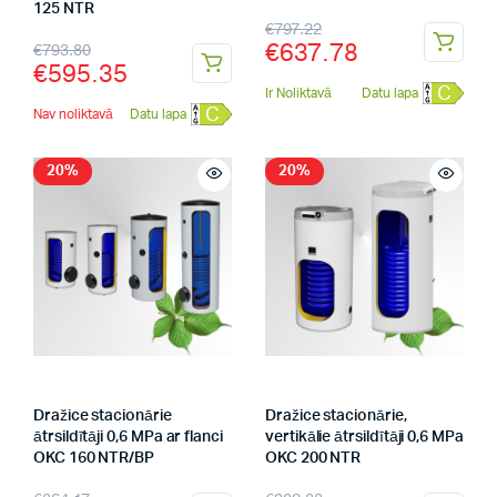
125 NTR
€
797.22
€
637.78
€
793.80
€
595.35
C
Ir Noliktavā
Datu lapa
C
Nav noliktavā
Datu lapa
20%
20%
Dražice stacionārie
Dražice stacionārie,
ātrsildītāji 0,6 MPa ar flanci
vertikālie ātrsildītāji 0,6 MPa
OKC 160 NTR/BP
OKC 200 NTR