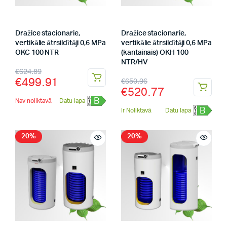
Dražice stacionārie,
Dražice stacionārie,
vertikālie ātrsildītāji 0,6 MPa
vertikālie ātrsildītāji 0,6 MPa
OKC 100 NTR
(kantainais) OKH 100
NTR/HV
€
624.89
€
499.91
€
650.96
€
520.77
B
Nav noliktavā
Datu lapa
B
Ir Noliktavā
Datu lapa
20%
20%