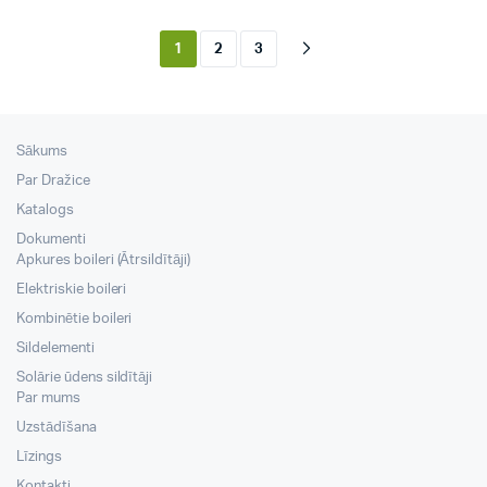
1
2
3
Sākums
Par Dražice
Katalogs
Dokumenti
Apkures boileri (Ātrsildītāji)
Elektriskie boileri
Kombinētie boileri
Sildelementi
Solārie ūdens sildītāji
Par mums
Uzstādīšana
Līzings
Kontakti