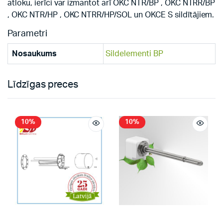
atloku, ierīci var izmantot arī OKC NTR/BP , OKC NTRR/BP
, OKC NTR/HP , OKC NTRR/HP/SOL un OKCE S sildītājiem.
Parametri
Nosaukums
Sildelementi BP
Līdzīgas preces
10%
10%