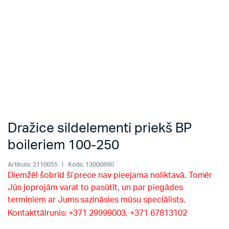
Dražice sildelementi priekš BP
boileriem 100-250
Artikuls:
2110055
Kods:
13000890
Diemžēl šobrīd šī prece nav pieejama noliktavā. Tomēr
Jūs joprojām varat to pasūtīt, un par piegādes
termiņiem ar Jums sazināsies mūsu speciālists.
Kontakttālrunis: +371 29999003, +371 67813102