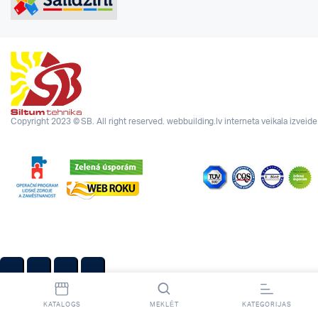
Copyright 2023 © SB. All right reserved.
webbuilding.lv
interneta veikala izveide
KATALOGS
MEKLĒT
KATEGORIJAS