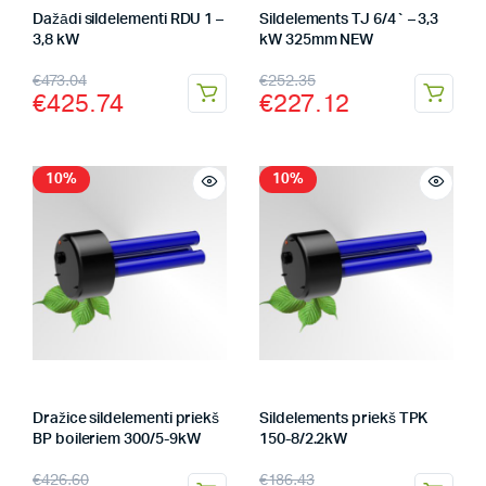
Dažādi sildelementi RDU 1 –
Sildelements TJ 6/4` – 3,3
3,8 kW
kW 325mm NEW
€
473.04
€
252.35
€
425.74
€
227.12
10%
10%
Dražice sildelementi priekš
Sildelements priekš TPK
BP boileriem 300/5-9kW
150-8/2.2kW
€
426.60
€
186.43