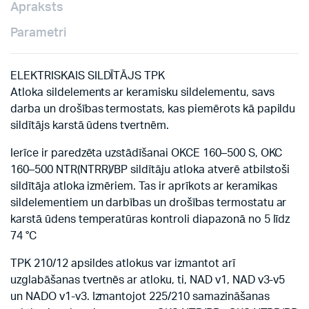
Apraksts
Parametri
ELEKTRISKAIS SILDĪTĀJS TPK
Atloka sildelements ar keramisku sildelementu, savs
darba un drošības termostats, kas piemērots kā papildu
sildītājs karstā ūdens tvertnēm.
Ierīce ir paredzēta uzstādīšanai OKCE 160–500 S, OKC
160–500 NTR(NTRR)/BP sildītāju atloka atverē atbilstoši
sildītāja atloka izmēriem. Tas ir aprīkots ar keramikas
sildelementiem un darbības un drošības termostatu ar
karstā ūdens temperatūras kontroli diapazonā no 5 līdz
74 °C
TPK 210/12 apsildes atlokus var izmantot arī
uzglabāšanas tvertnēs ar atloku, ti, NAD v1, NAD v3-v5
un NADO v1-v3. Izmantojot 225/210 samazināšanas