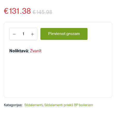
€
131.38
€
145.98
Dražice
Pievienot grozam
sildelementi
priekš
BP
boileriem
Noliktavā:
Zvanīt
100-
250
quantity
Kategorijas:
Sildelementi
,
Sildelementi priekš BP boileriem