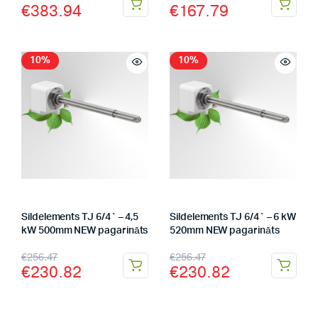
€
383.94
€
167.79
10%
10%
Sildelements TJ 6/4` – 4,5
Sildelements TJ 6/4` – 6 kW
kW 500mm NEW pagarināts
520mm NEW pagarināts
€
256.47
€
256.47
€
230.82
€
230.82