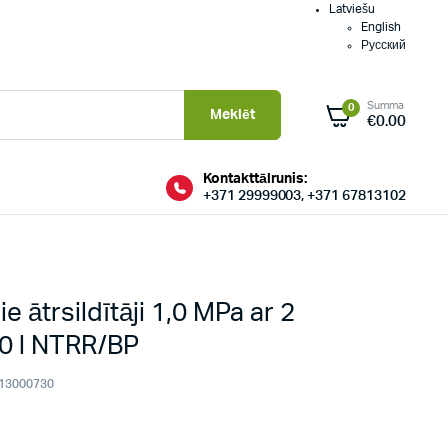
Latviešu
English
Русский
Summa
0
Meklēt
€
0.00
Kontakttālrunis:
+371 29999003, +371 67813102
e ātrsildītāji 1,0 MPa ar 2
0 l NTRR/BP
13000730