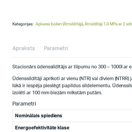
Kategorijas:
Apkures boileri (Ātrsildītāji)
,
Ātrsildītāji 1,0 MPa ar 2 s
Apraksts
Parametri
Stacionārs ūdenssildītājs ar tilpumu no 300 – 1000l ar
Ūdenssildītāji aprīkoti ar vienu (NTR) vai diviem (NTRR) 
lūkā ir iespēja pieslēgt papildus sildelementu. Ūdenssil
izolēti ar 100 mm biezām mīkstām putām.
Parametri
Nominālais spiediens
Energoefektivitāte klase