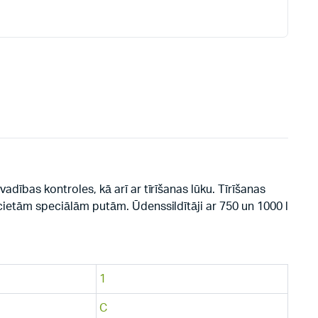
adības kontroles, kā arī ar tīrīšanas lūku. Tīrīšanas
m cietām speciālām putām. Ūdenssildītāji ar 750 un 1000 l
1
C