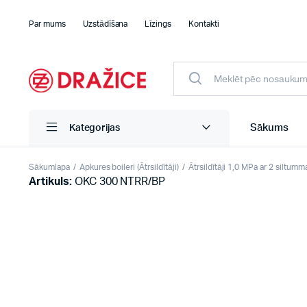
Par mums
Uzstādīšana
Līzings
Kontakti
Sākums
Kategorijas
Sākumlapa
Apkures boileri (Ātrsildītāji)
Ātrsildītāji 1,0 MPa ar 2 siltum
Artikuls:
OKC 300 NTRR/BP