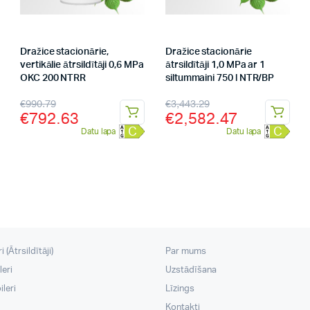
Dražice stacionārie,
Dražice stacionārie
vertikālie ātrsildītāji 0,6 MPa
ātrsildītāji 1,0 MPa ar 1
OKC 200 NTRR
siltummaini 750 l NTR/BP
€
990.79
€
3,443.29
€
792.63
€
2,582.47
C
C
Datu lapa
Datu lapa
 (Ātrsildītāji)
Par mums
leri
Uzstādīšana
leri
Līzings
Kontakti