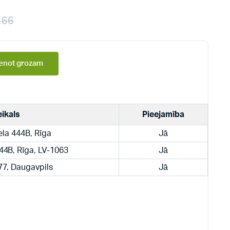
.66
enot grozam
eikals
Pieejamība
ela 444B, Rīga
Jā
444B, Rīga, LV-1063
Jā
 77, Daugavpils
Jā