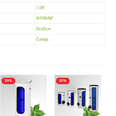
1,09
NTRR/BP
Dražice
Čehijā
20%
20%