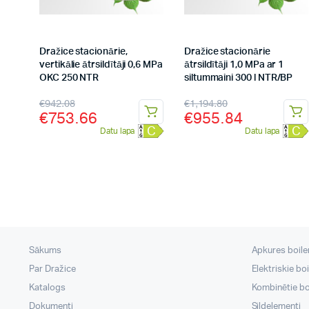
Dražice stacionārie,
Dražice stacionārie
vertikālie ātrsildītāji 0,6 MPa
ātrsildītāji 1,0 MPa ar 1
OKC 250 NTR
siltummaini 300 l NTR/BP
€
942.08
€
1,194.80
€
753.66
€
955.84
C
C
Datu lapa
Datu lapa
Sākums
Apkures boileri
Par Dražice
Elektriskie boi
Katalogs
Kombinētie boi
Dokumenti
Sildelementi