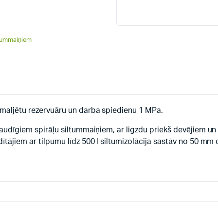
iltummaiņiem
 emaljētu rezervuāru un darba spiedienu 1 MPa.
jaudīgiem spirāļu siltummaiņiem, ar ligzdu priekš devējiem un v
dītājiem ar tilpumu līdz 500 l siltumizolācija sastāv no 50 m