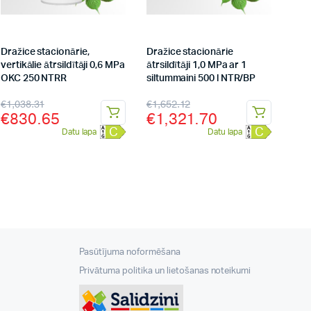
Dražice stacionārie,
Dražice stacionārie
vertikālie ātrsildītāji 0,6 MPa
ātrsildītāji 1,0 MPa ar 1
OKC 250 NTRR
siltummaini 500 l NTR/BP
€
1,038.31
€
1,652.12
€
830.65
€
1,321.70
C
C
Datu lapa
Datu lapa
Pasūtījuma noformēšana
Privātuma politika un lietošanas noteikumi