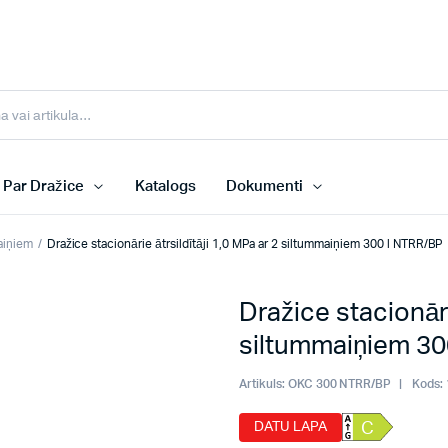
Par Dražice
Katalogs
Dokumenti
maiņiem
Dražice stacionārie ātrsildītāji 1,0 MPa ar 2 siltummaiņiem 300 l NTRR/BP
Dražice stacionāri
siltummaiņiem 30
Artikuls:
OKC 300 NTRR/BP
Kods:
DATU LAPA
C