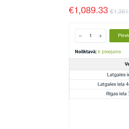
€
1,089.33
€
1,361
Dražice
Pievi
stacionārie
ātrsildītāji
1,0
Noliktavā:
Ir pieejams
MPa
ar
V
2
siltummaiņiem
Latgales i
300
l
Latgales iela 
NTRR/BP
quantity
Rīgas iela