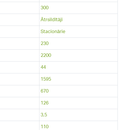
300
Ātrsildītāji
Stacionārie
230
2200
44
1595
670
126
3,5
110