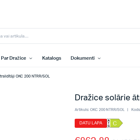
Par Dražice
Katalogs
Dokumenti
ātrsildītāji OKC 200 NTRR/SOL
Dražice solārie ā
Artikuls:
OKC 200 NTRR/SOL
Kods
DATU LAPA
C