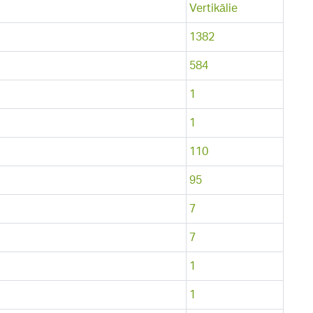
Vertikālie
1382
584
1
1
110
95
7
7
1
1