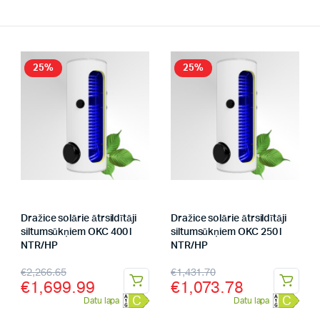
25%
25%
Dražice solārie ātrsildītāji
Dražice solārie ātrsildītāji
siltumsūkņiem OKC 400 l
siltumsūkņiem OKC 250 l
NTR/HP
NTR/HP
€
2,266.65
€
1,431.70
€
1,699.99
€
1,073.78
C
C
Datu lapa
Datu lapa