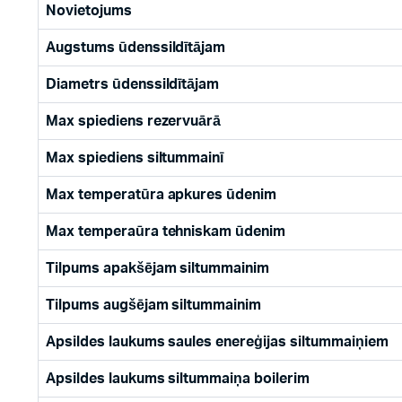
Novietojums
Augstums ūdenssildītājam
Diametrs ūdenssildītājam
Max spiediens rezervuārā
Max spiediens siltummainī
Max temperatūra apkures ūdenim
Max temperaūra tehniskam ūdenim
Tilpums apakšējam siltummainim
Tilpums augšējam siltummainim
Apsildes laukums saules enereģijas siltummaiņiem
Apsildes laukums siltummaiņa boilerim