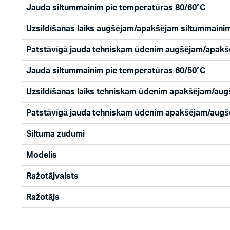
Jauda siltummainim pie temperatūras 80/60°C
Uzsildīšanas laiks augšējam/apakšējam siltummainim
Patstāvīgā jauda tehniskam ūdenim augšējam/apakšē
Jauda siltummainim pie temperatūras 60/50°C
Uzsildīšanas laiks tehniskam ūdenim apakšējam/aug
Patstāvīgā jauda tehniskam ūdenim apakšējam/augšē
Siltuma zudumi
Modelis
Ražotājvalsts
Ražotājs