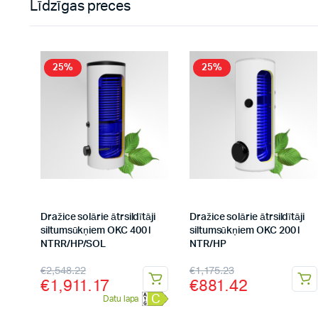
Līdzīgas preces
25%
25%
Dražice solārie ātrsildītāji
Dražice solārie ātrsildītāji
siltumsūkņiem OKC 400 l
siltumsūkņiem OKC 200 l
NTRR/HP/SOL
NTR/HP
€
2,548.22
€
1,175.23
€
1,911.17
€
881.42
C
Datu lapa