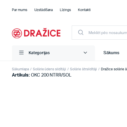
Par mums
Uzstādīšana
Līzings
Kontakti
Sākums
Kategorijas
Sākumlapa
Solārie ūdens sildītāji
Solārie ātrsildītāji
Dražice solārie 
Artikuls:
OKC 200 NTRR/SOL