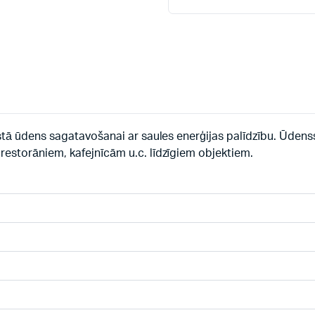
tā ūdens sagatavošanai ar saules enerģijas palīdzību. Ūdens
storāniem, kafejnīcām u.c. līdzīgiem objektiem.