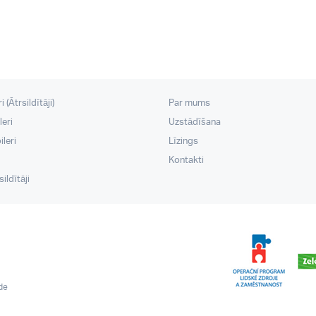
 (Ātrsildītāji)
Par mums
leri
Uzstādīšana
leri
Līzings
Kontakti
ildītāji
ide