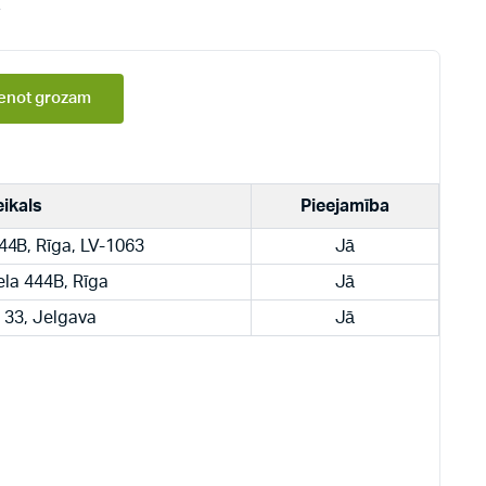
1
enot grozam
eikals
Pieejamība
444B, Rīga, LV-1063
Jā
ela 444B, Rīga
Jā
a 33, Jelgava
Jā