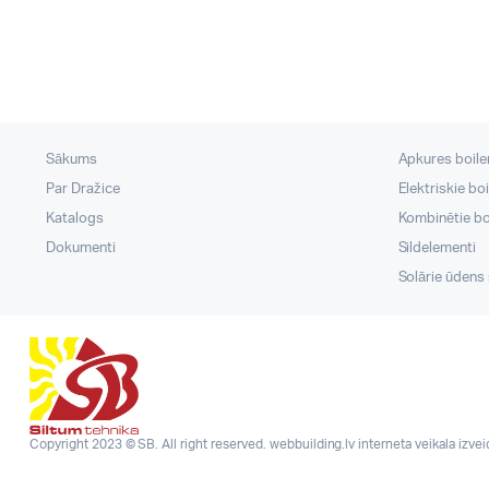
Sākums
Apkures boileri
Par Dražice
Elektriskie boi
Katalogs
Kombinētie boi
Dokumenti
Sildelementi
Solārie ūdens s
Copyright 2023 © SB. All right reserved.
webbuilding.lv
interneta veikala izve