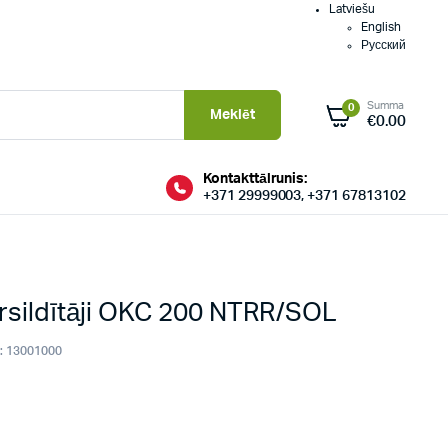
Latviešu
English
Русский
Summa
0
Meklēt
€
0.00
Kontakttālrunis:
+371 29999003, +371 67813102
trsildītāji OKC 200 NTRR/SOL
:
13001000