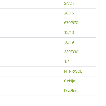
24/24
28/16
670/670
13/13
38/19
330/330
1,4
NTRR/SOL
Čehijā
Dražice