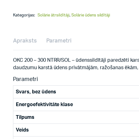
Kategorijas:
Solārie ātrsildītāji
,
Solārie ūdens sildītāji
Apraksts
Parametri
OKC 200 – 300 NTRR/SOL – ūdenssildītāji paredzēti kars
daudzumu karstā ūdens privātmājām, ražošanas ēkām, re
Parametri
Svars, bez ūdens
Energoefektivitāte klase
Tilpums
Veids