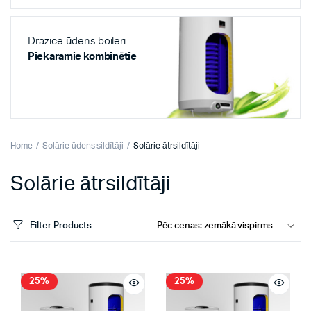
Drazice ūdens boileri
Piekaramie kombinētie
Home
Solārie ūdens sildītāji
Solārie ātrsildītāji
Solārie ātrsildītāji
Filter Products
25%
25%