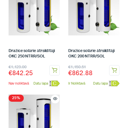
Dražice solārie ātrsildītāji
Dražice solārie ātrsildītāji
OKC 250 NTRR/SOL
OKC 200 NTRR/SOL
€
1,123.00
€
1,150.51
€
842.25
€
862.88
C
C
Nav noliktavā
Datu lapa
Ir Noliktavā
Datu lapa
25%