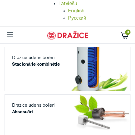
Latviešu
English
Русский
0
Drazice ūdens boileri
Stacionārie kombinētie
Drazice ūdens boileri
Aksesuāri