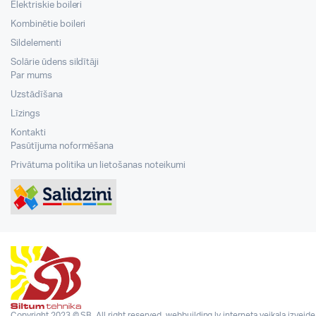
Elektriskie boileri
Kombinētie boileri
Sildelementi
Solārie ūdens sildītāji
Par mums
Uzstādīšana
Līzings
Kontakti
Pasūtījuma noformēšana
Privātuma politika un lietošanas noteikumi
Copyright 2023 © SB. All right reserved.
webbuilding.lv
interneta veikala izveide