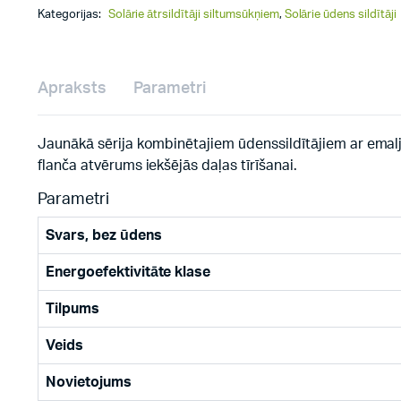
Kategorijas:
Solārie ātrsildītāji siltumsūkņiem
,
Solārie ūdens sildītāji
Apraksts
Parametri
Jaunākā sērija kombinētajiem ūdenssildītājiem ar emaljē
flanča atvērums iekšējās daļas tīrīšanai.
Parametri
Svars, bez ūdens
Energoefektivitāte klase
Tilpums
Veids
Novietojums