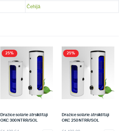
Čehijā
25%
25%
Dražice solārie ātrsildītāji
Dražice solārie ātrsildītāji
OKC 300 NTRR/SOL
OKC 250 NTRR/SOL