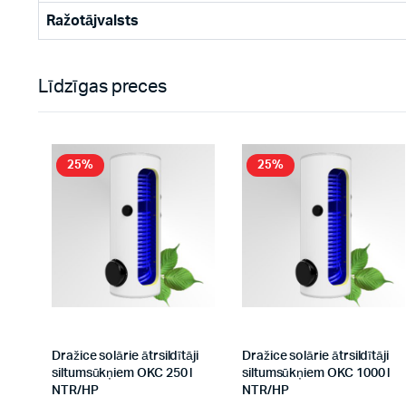
Ražotājvalsts
Līdzīgas preces
25%
25%
Dražice solārie ātrsildītāji
Dražice solārie ātrsildītāji
siltumsūkņiem OKC 250 l
siltumsūkņiem OKC 1000 l
NTR/HP
NTR/HP