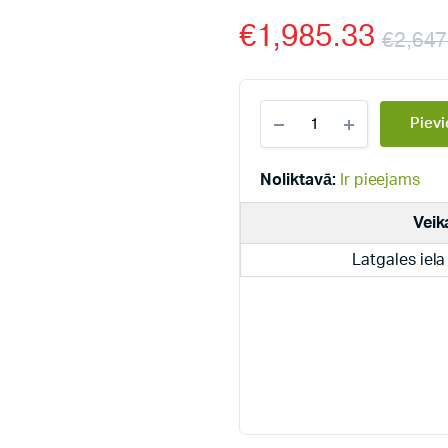
€
1,985.33
€
2,647
Dražice
Pievi
solārie
ātrsildītāji
siltumsūkņiem
Noliktavā:
Ir pieejams
OKC
500
Veik
l
NTR/HP
Latgales iela
quantity