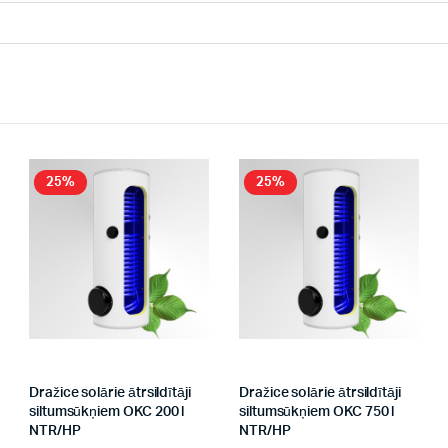
25%
25%
Dražice solārie ātrsildītāji
Dražice solārie ātrsildītāji
siltumsūkņiem OKC 200 l
siltumsūkņiem OKC 750 l
NTR/HP
NTR/HP