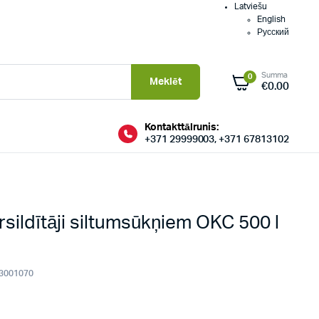
Latviešu
English
Русский
Summa
0
Meklēt
€
0.00
Kontakttālrunis:
+371 29999003, +371 67813102
rsildītāji siltumsūkņiem OKC 500 l
3001070