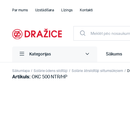
Par mums
Uzstādīšana
Līzings
Kontakti
Sākums
Kategorijas
Sākumlapa
Solārie ūdens sildītāji
Solārie ātrsildītāji siltumsūkņiem
D
Artikuls:
OKC 500 NTR/HP