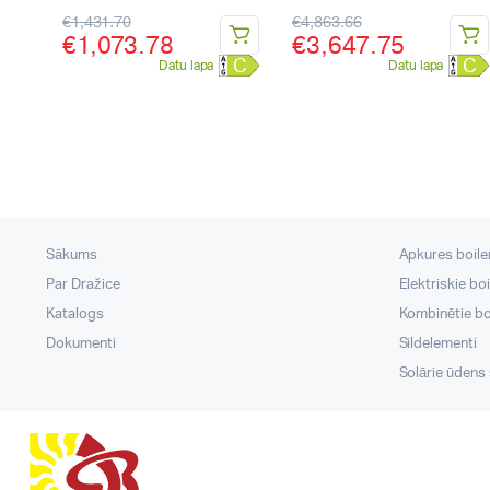
€
1,431.70
€
4,863.66
€
1,073.78
€
3,647.75
C
C
Datu lapa
Datu lapa
Sākums
Apkures boileri
Par Dražice
Elektriskie boi
Katalogs
Kombinētie boi
Dokumenti
Sildelementi
Solārie ūdens s