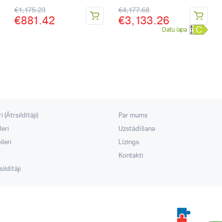
€
1,175.23
€
4,177.68
€
881.42
€
3,133.26
C
Datu lapa
 (Ātrsildītāji)
Par mums
leri
Uzstādīšana
leri
Līzings
Kontakti
ildītāji