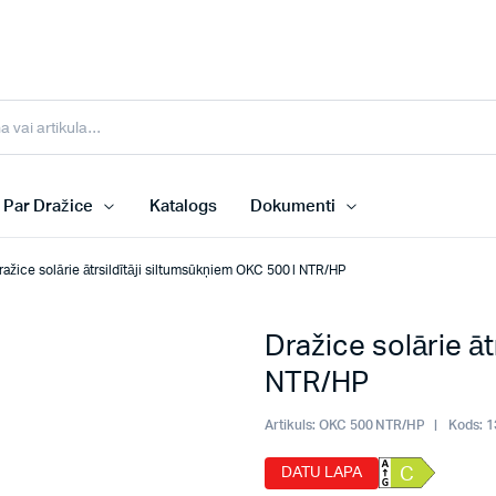
Par Dražice
Katalogs
Dokumenti
ražice solārie ātrsildītāji siltumsūkņiem OKC 500 l NTR/HP
Dražice solārie āt
NTR/HP
Artikuls:
OKC 500 NTR/HP
Kods:
1
DATU LAPA
C