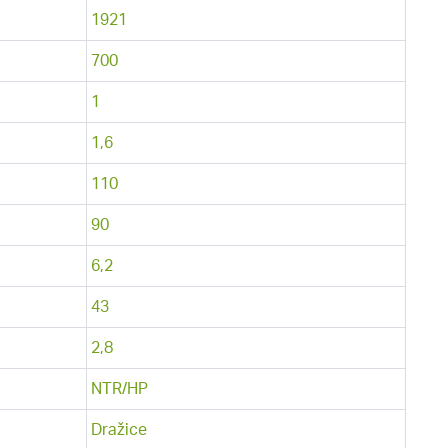
1921
700
1
1,6
110
90
6,2
43
2,8
NTR/HP
Dražice