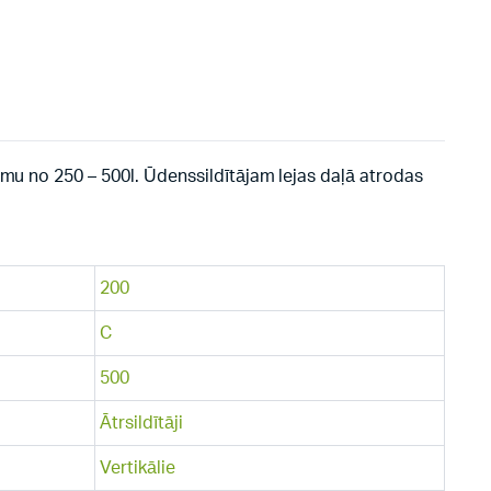
umu no 250 – 500l. Ūdenssildītājam lejas daļā atrodas
200
C
500
Ātrsildītāji
Vertikālie