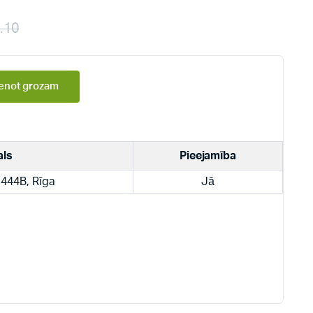
.10
enot grozam
als
Pieejamība
 444B, Rīga
Jā