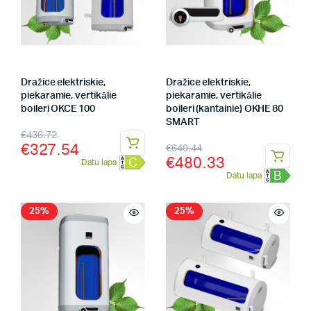
Dražice elektriskie,
Dražice elektriskie,
piekaramie, vertikālie
piekaramie, vertikālie
boileri OKCE 100
boileri (kantainie) OKHE 80
SMART
€
436.72
€
327.54
€
640.44
€
480.33
C
Datu lapa
B
Datu lapa
25%
25%