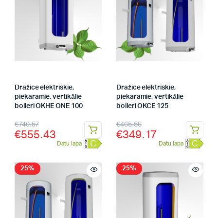
Dražice elektriskie,
Dražice elektriskie,
piekaramie, vertikālie
piekaramie, vertikālie
boileri OKHE ONE 100
boileri OKCE 125
€
740.57
€
465.56
€
555.43
€
349.17
C
C
Datu lapa
Datu lapa
25%
25%