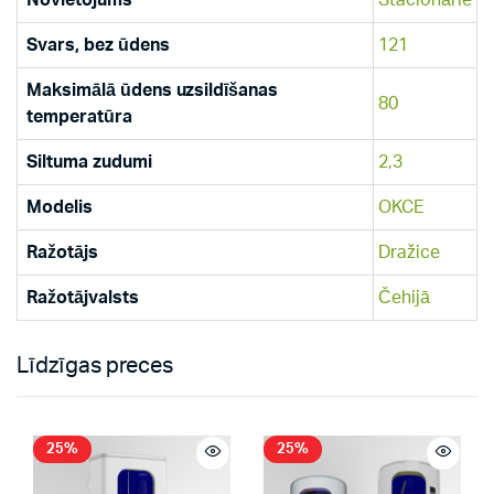
Novietojums
Stacionārie
Svars, bez ūdens
121
Maksimālā ūdens uzsildīšanas
80
temperatūra
Siltuma zudumi
2,3
Modelis
OKCE
Ražotājs
Dražice
Ražotājvalsts
Čehijā
Līdzīgas preces
25%
25%