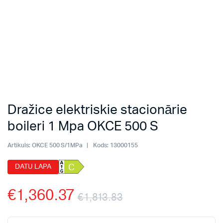
Dražice elektriskie stacionārie
boileri 1 Mpa OKCE 500 S
Artikuls:
OKCE 500 S/1MPa
Kods:
13000155
DATU LAPA
C
€
1,360.37
€
1,813.83