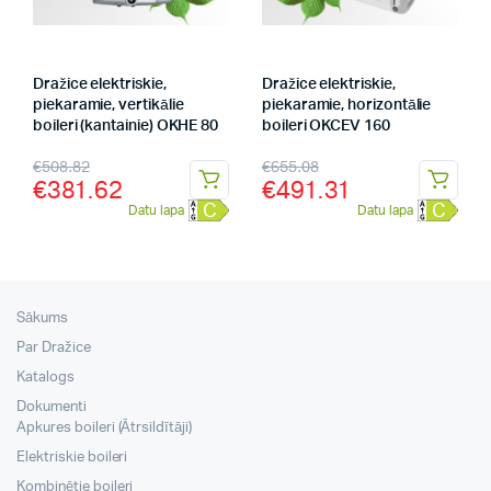
Dražice elektriskie,
Dražice elektriskie,
piekaramie, vertikālie
piekaramie, horizontālie
boileri (kantainie) OKHE 80
boileri OKCEV 160
€
508.82
€
655.08
€
381.62
€
491.31
C
C
Datu lapa
Datu lapa
Sākums
Par Dražice
Katalogs
Dokumenti
Apkures boileri (Ātrsildītāji)
Elektriskie boileri
Kombinētie boileri