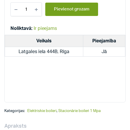
Dražice
Pievienot grozam
elektriskie
stacionārie
boileri
1
Noliktavā:
Ir pieejams
Mpa
OKCE
Veikals
Pieejamība
500
S
Latgales iela 444B, Rīga
Jā
quantity
Kategorijas:
Elektriskie boileri
,
Stacionārie boileri 1 Mpa
Apraksts