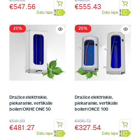
€
730.08
€
740.57
€
547.56
€
555.43
C
C
Datu lapa
Datu lapa
25%
25%
Dražice elektriskie,
Dražice elektriskie,
piekaramie, vertikālie
piekaramie, vertikālie
boileri OKHE ONE 50
boileri OKCE 100
€
641.69
€
436.72
€
481.27
€
327.54
C
C
Datu lapa
Datu lapa