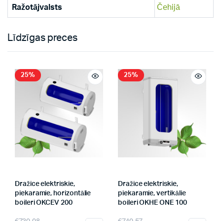
Ražotājvalsts
Čehijā
Līdzīgas preces
25%
25%
Dražice elektriskie,
Dražice elektriskie,
piekaramie, horizontālie
piekaramie, vertikālie
boileri OKCEV 200
boileri OKHE ONE 100