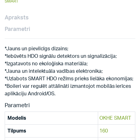
SMART
Apraksts
Parametri
*Jauns un pievilcīgs dizains;
*Iebūvēts HDO signālu detektors un signalizācija;
*Izgatavots no ekoloģiska materiāla;
*Jauna un intelektuāla vadības elektronika;
*Uzlabots SMART HDO režīms prieks lielāka ekonomijas;
*Boileri var regulēt attālināti izmantojot mobilās ierīces
aplikāciju Android/OS.
Parametri
Modelis
OKHE SMART
Tilpums
160