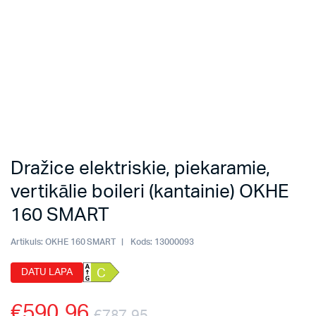
Dražice elektriskie, piekaramie,
vertikālie boileri (kantainie) OKHE
160 SMART
Artikuls:
OKHE 160 SMART
Kods:
13000093
DATU LAPA
C
€
590.96