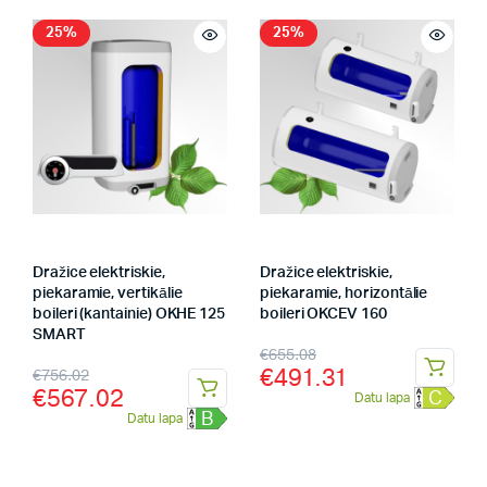
25%
25%
Dražice elektriskie,
Dražice elektriskie,
piekaramie, vertikālie
piekaramie, horizontālie
boileri (kantainie) OKHE 125
boileri OKCEV 160
SMART
€
655.08
€
491.31
€
756.02
€
567.02
C
Datu lapa
B
Datu lapa