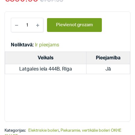
€
787.95
Dražice
Pievienot grozam
elektriskie,
piekaramie,
vertikālie
boileri
Noliktavā:
Ir pieejams
(kantainie)
OKHE
Veikals
Pieejamība
160
SMART
Latgales iela 444B, Rīga
Jā
quantity
Kategorijas:
Elektriskie boileri
,
Piekaramie, vertikālie boileri OKHE