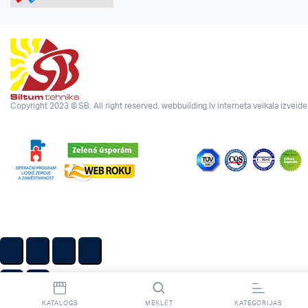
Copyright 2023 © SB. All right reserved.
webbuilding.lv
interneta veikala izveide
KATALOGS
MEKLĒT
KATEGORIJAS