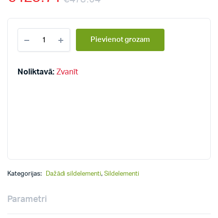
Dažādi
Pievienot grozam
sildelementi
RDU
1
-
Noliktavā:
Zvanīt
3,8
kW
quantity
Kategorijas:
Dažādi sildelementi
,
Sildelementi
Parametri