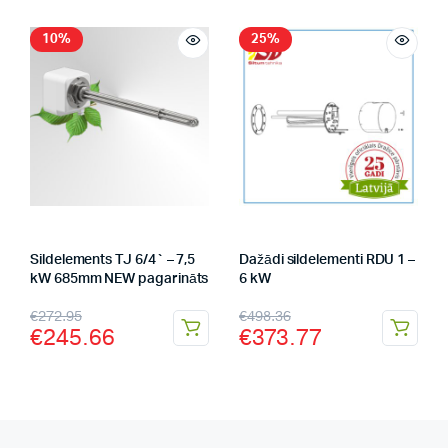
10%
25%
Sildelements TJ 6/4` – 7,5
Dažādi sildelementi RDU 1 –
kW 685mm NEW pagarināts
6 kW
€
272.95
€
498.36
€
245.66
€
373.77