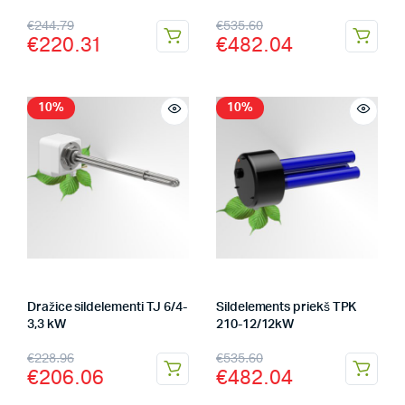
€
244.79
€
535.60
€
220.31
€
482.04
10%
10%
Dražice sildelementi TJ 6/4-
Sildelements priekš TPK
3,3 kW
210-12/12kW
€
228.96
€
535.60
€
206.06
€
482.04