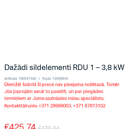
Dažādi sildelementi RDU 1 – 3,8 kW
Artikuls:
100541562
Kods:
13000845
Diemžēl šobrīd šī prece nav pieejama noliktavā. Tomēr
Jūs joprojām varat to pasūtīt, un par piegādes
termiņiem ar Jums sazināsies mūsu speciālists.
Kontakttālrunis: +371 29999003, +371 67813102
€
425.74
€
473.04