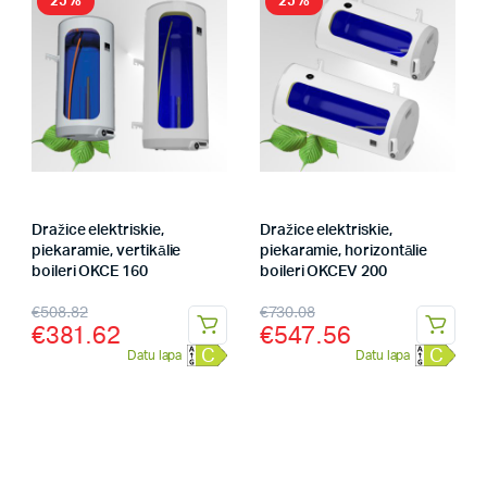
25%
25%
Dražice elektriskie,
Dražice elektriskie,
piekaramie, vertikālie
piekaramie, horizontālie
boileri OKCE 160
boileri OKCEV 200
€
508.82
€
730.08
€
381.62
€
547.56
C
C
Datu lapa
Datu lapa