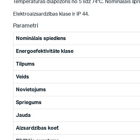
Temperatūras diapozons no 5 līdz 74°C. Nominālais sp
Elektroaizsardzības klase ir IP 44.
Parametri
Nominālais spiediens
Energoefektivitāte klase
Tilpums
Veids
Novietojums
Spriegums
Jauda
Aizsardzības koef.