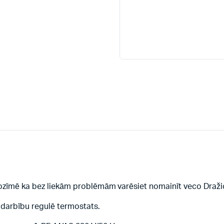
nozīmē ka bez liekām problēmām varēsiet nomainīt veco Dražic
 darbību regulē termostats.