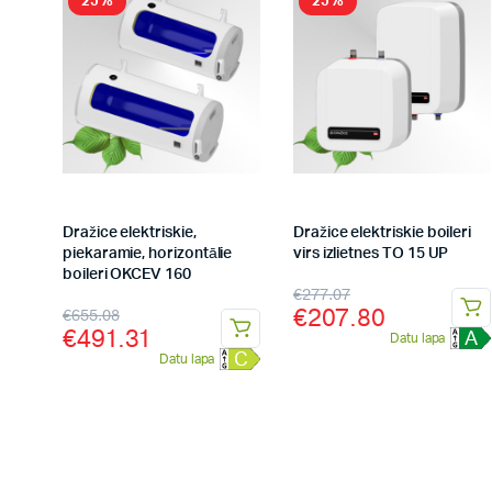
25%
25%
Dražice elektriskie,
Dražice elektriskie boileri
piekaramie, horizontālie
virs izlietnes TO 15 UP
boileri OKCEV 160
€
277.07
€
207.80
€
655.08
€
491.31
A
Datu lapa
C
Datu lapa