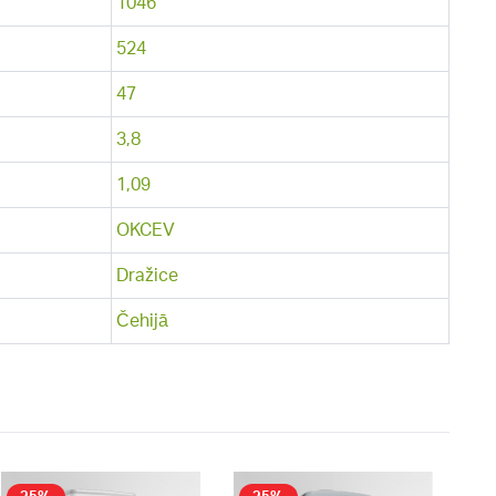
1046
524
47
3,8
1,09
OKCEV
Dražice
Čehijā