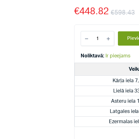
€
448.82
€
598.43
Dražice
Pievi
elektriskie,
piekaramie,
horizontālie
Noliktavā:
Ir pieejams
boileri
OKCEV
Veik
125
quantity
Kārļa iela 7
Lielā iela 
Asteru iela
Latgales iel
Ezermalas iel