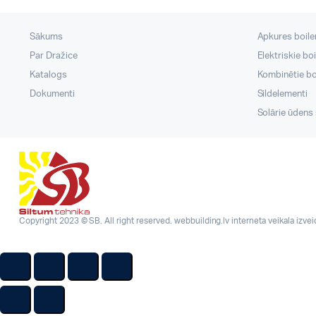
Sākums
Apkures boileri
Par Dražice
Elektriskie boi
Katalogs
Kombinētie boi
Dokumenti
Sildelementi
Solārie ūdens s
Copyright 2023 © SB. All right reserved.
webbuilding.lv
interneta veikala izve