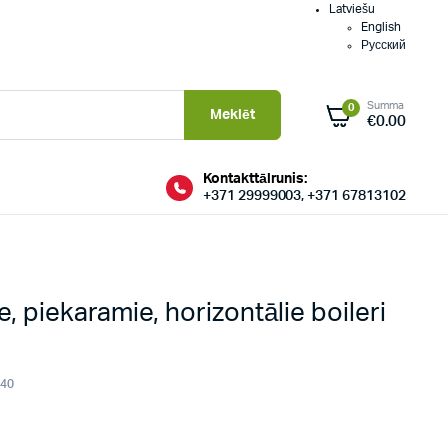
Latviešu
English
Русский
Summa
0
Meklēt
€
0.00
Kontakttālrunis:
+371 29999003, +371 67813102
e, piekaramie, horizontālie boileri
040