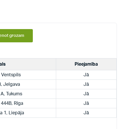
enot grozam
als
Pieejamība
, Ventspils
Jā
33, Jelgava
Jā
 1A, Tukums
Jā
a 444B, Rīga
Jā
a 1, Liepāja
Jā