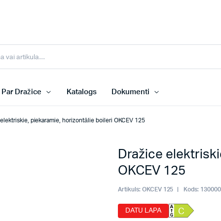
Par Dražice
Katalogs
Dokumenti
elektriskie, piekaramie, horizontālie boileri OKCEV 125
Dražice elektriski
OKCEV 125
Artikuls:
OKCEV 125
Kods:
13000
DATU LAPA
C