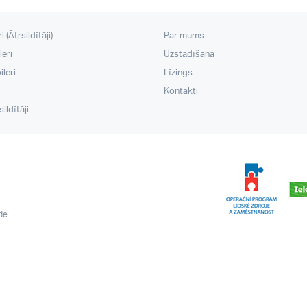
 (Ātrsildītāji)
Par mums
leri
Uzstādīšana
leri
Līzings
Kontakti
ildītāji
ide