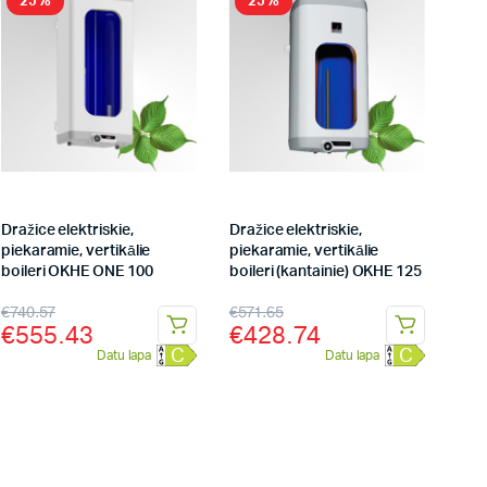
25%
25%
Dražice elektriskie,
Dražice elektriskie,
piekaramie, vertikālie
piekaramie, vertikālie
boileri OKHE ONE 100
boileri (kantainie) OKHE 125
€
740.57
€
571.65
€
555.43
€
428.74
C
C
Datu lapa
Datu lapa