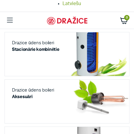
Latviešu
0
Drazice ūdens boileri
Stacionārie kombinētie
Drazice ūdens boileri
Aksesuāri