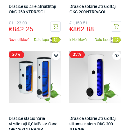
Dražice solārie ātrsildītāji
Dražice solārie ātrsildītāji
OKC 250 NTRR/SOL
OKC 200 NTRR/SOL
€
1,123.00
€
1,150.51
€
842.25
€
862.88
C
C
Nav noliktavā
Datu lapa
Ir Noliktavā
Datu lapa
20%
25%
Dražice stacionārie
Dražice solārie ātrsildītāji
ātrsildītāji 0,6 MPa ar flanci
siltumsūkņiem OKC 200 l
OKC 200 NTRR/BP
NTR/HP