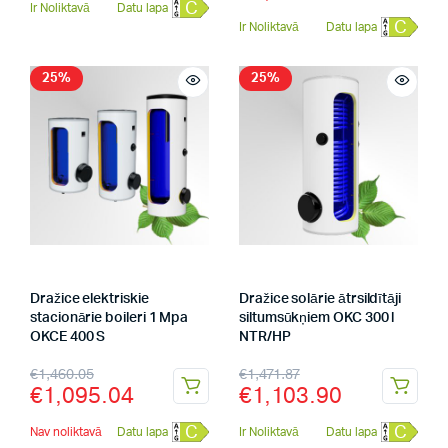
C
Ir Noliktavā
Datu lapa
C
Ir Noliktavā
Datu lapa
25%
25%
Dražice elektriskie
Dražice solārie ātrsildītāji
stacionārie boileri 1 Mpa
siltumsūkņiem OKC 300 l
OKCE 400 S
NTR/HP
€
1,460.05
€
1,471.87
€
1,095.04
€
1,103.90
C
C
Nav noliktavā
Datu lapa
Ir Noliktavā
Datu lapa