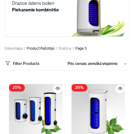
Drazice ūdens boileri
Piekaramie kombinētie
Sākumlapa
Product Ražotājs
Dražice
Page 5
Filter Products
25%
20%