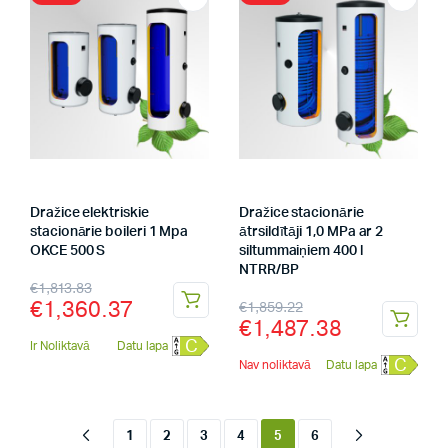
Dražice elektriskie
Dražice stacionārie
stacionārie boileri 1 Mpa
ātrsildītāji 1,0 MPa ar 2
OKCE 500 S
siltummaiņiem 400 l
NTRR/BP
€
1,813.83
€
1,360.37
€
1,859.22
€
1,487.38
C
Ir Noliktavā
Datu lapa
C
Nav noliktavā
Datu lapa
1
2
3
4
5
6