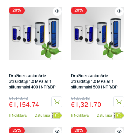
20%
20%
Dražice stacionārie
Dražice stacionārie
ātrsildītāji 1,0 MPa ar 1
ātrsildītāji 1,0 MPa ar 1
siltummaini 400 l NTR/BP
siltummaini 500 l NTR/BP
€
1,443.42
€
1,652.12
€
1,154.74
€
1,321.70
C
C
Ir Noliktavā
Datu lapa
Ir Noliktavā
Datu lapa
25%
20%