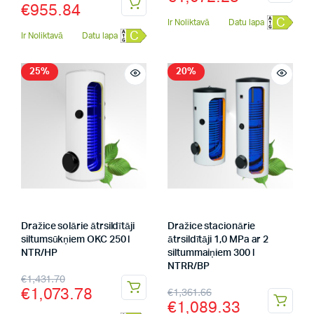
€
955.84
C
Ir Noliktavā
Datu lapa
C
Ir Noliktavā
Datu lapa
25%
20%
Dražice solārie ātrsildītāji
Dražice stacionārie
siltumsūkņiem OKC 250 l
ātrsildītāji 1,0 MPa ar 2
NTR/HP
siltummaiņiem 300 l
NTRR/BP
€
1,431.70
€
1,073.78
€
1,361.66
€
1,089.33