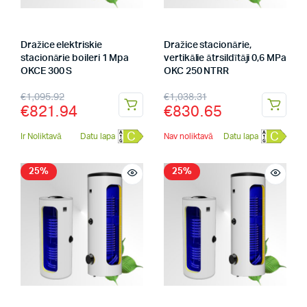
Dražice elektriskie
Dražice stacionārie,
stacionārie boileri 1 Mpa
vertikālie ātrsildītāji 0,6 MPa
OKCE 300 S
OKC 250 NTRR
€
1,095.92
€
1,038.31
€
821.94
€
830.65
C
C
Ir Noliktavā
Datu lapa
Nav noliktavā
Datu lapa
25%
25%