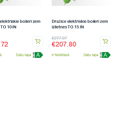
elektriskie boileri zem
Dražice elektriskie boileri zem
s TO 10 IN
izlietnes TO 15 IN
€
277.07
.72
€
207.80
A
A
vā
Datu lapa
Ir Noliktavā
Datu lapa