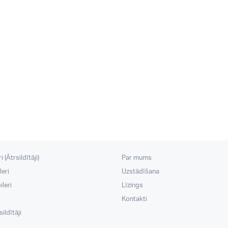
 (Ātrsildītāji)
Par mums
leri
Uzstādīšana
leri
Līzings
Kontakti
ildītāji