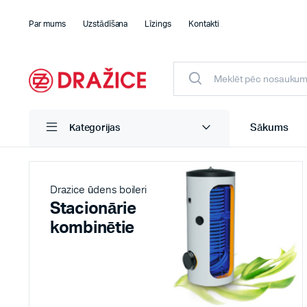
Par mums
Uzstādīšana
Līzings
Kontakti
Sākums
Kategorijas
Drazice ūdens boileri
Stacionārie
kombinētie