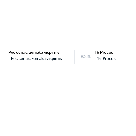
Rādīt:
Pēc cenas: zemākā vispirms
16 Preces