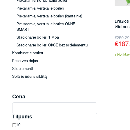
Piekaramie, horizontālie boileri
Piekaramie, vertikālie boileri
Piekaramie, vertikālie boileri (kantainie)
Dražice 
Piekaramie, vertikālie boileri OKHE
izlietne
SMART
€
250.29
Stacionārie boileri 1 Mpa
€
187
Stacionārie boileri OKCE bez sildelementu
Kombinētie boileri
Ir Nolikta
Rezerves daļas
Sildelementi
Solārie ūdens sildītāji
Cena
Tilpums
10