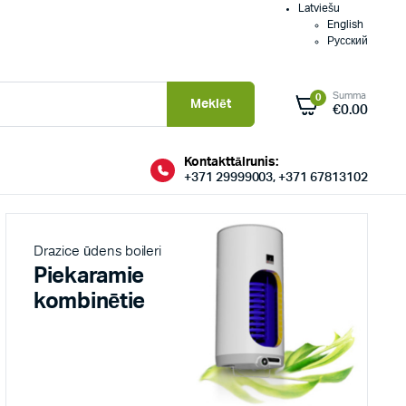
Latviešu
English
Русский
Summa
0
Meklēt
€
0.00
Kontakttālrunis:
+371 29999003, +371 67813102
Drazice ūdens boileri
Piekaramie
kombinētie