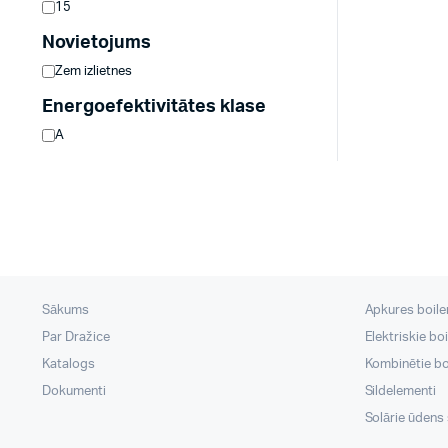
15
Novietojums
Zem izlietnes
Energoefektivitātes klase
A
Sākums
Apkures boileri
Par Dražice
Elektriskie boi
Katalogs
Kombinētie boi
Dokumenti
Sildelementi
Solārie ūdens s