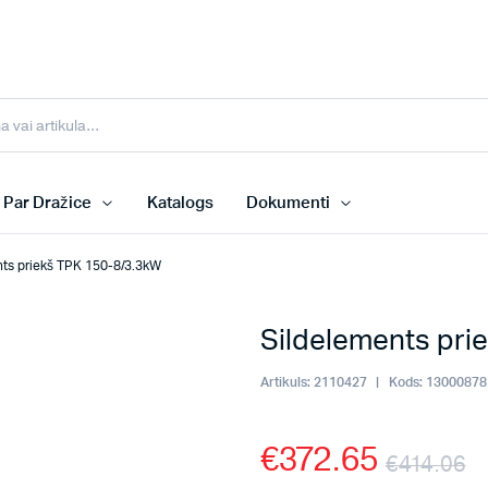
Par Dražice
Katalogs
Dokumenti
nts priekš TPK 150-8/3.3kW
Sildelements pri
Artikuls:
2110427
Kods:
13000878
€
372.65
€
414.06