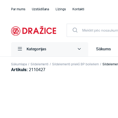
Par mums
Uzstādīšana
Līzings
Kontakti
Sākums
Kategorijas
Sākumlapa
Sildelementi
Sildelementi priekš BP boileriem
Sildeleme
Artikuls:
2110427