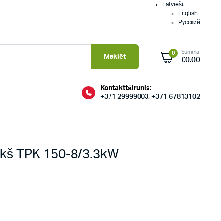
Latviešu
English
Русский
Summa
0
Meklēt
€
0.00
Kontakttālrunis:
+371 29999003, +371 67813102
ekš TPK 150-8/3.3kW