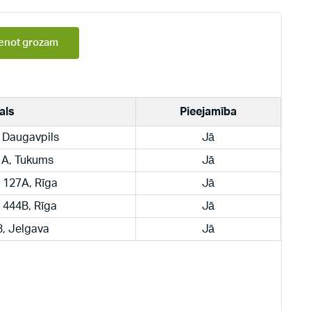
enot grozam
als
Pieejamība
, Daugavpils
Jā
 1A, Tukums
Jā
a 127A, Rīga
Jā
a 444B, Rīga
Jā
33, Jelgava
Jā