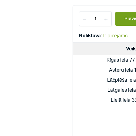
Sildelements
Pievi
priekš
TPK
150-
Noliktavā:
Ir pieejams
8/3.3kW
quantity
Veik
Rīgas iela 77
Asteru iela
Lāčplēša iel
Latgales iel
Lielā iela 