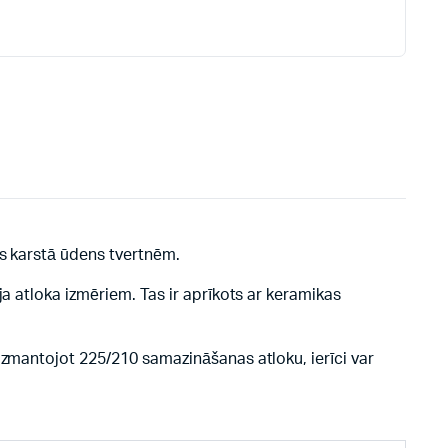
js karstā ūdens tvertnēm.
a atloka izmēriem. Tas ir aprīkots ar keramikas
Izmantojot 225/210 samazināšanas atloku, ierīci var