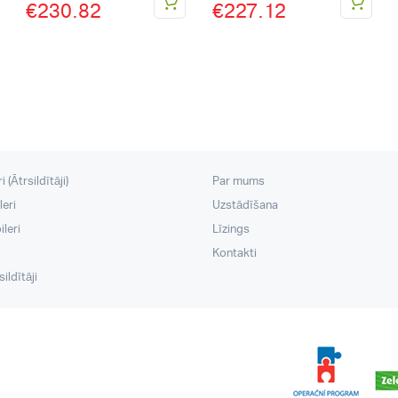
€
230.82
€
227.12
 (Ātrsildītāji)
Par mums
leri
Uzstādīšana
leri
Līzings
Kontakti
ildītāji