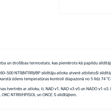
rba un drošības termostats, kas piemērots kā papildu sildītā
0–500 NTR(NTRR)/BP sildītāju atloka atverē atbilstoši sildītāj
karstā ūdens temperatūras kontroli diapazonā no 5 līdz 74 °C
nas tvertnēs ar atloku, ti, NAD v1, NAD v3-v5 un NADO v1-v3. 
, OKC NTRR/HP/SOL un OKCE S sildītājiem.