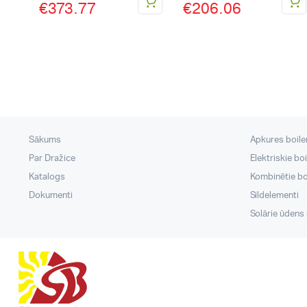
€
373.77
€
206.06
Sākums
Apkures boileri
Par Dražice
Elektriskie boi
Katalogs
Kombinētie boi
Dokumenti
Sildelementi
Solārie ūdens s