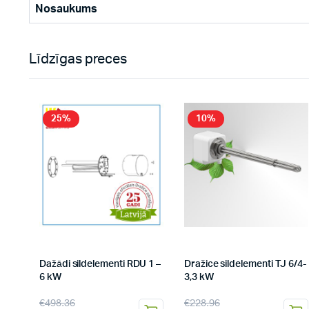
Nosaukums
Līdzīgas preces
25%
10%
Dažādi sildelementi RDU 1 –
Dražice sildelementi TJ 6/4-
6 kW
3,3 kW
€
498.36
€
228.96