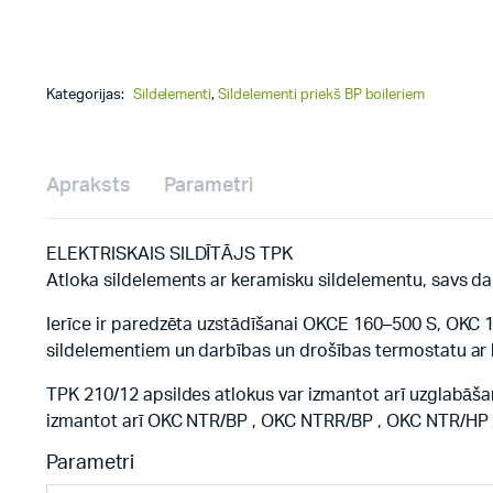
Kategorijas:
Sildelementi
,
Sildelementi priekš BP boileriem
Apraksts
Parametri
ELEKTRISKAIS SILDĪTĀJS TPK
Atloka sildelements ar keramisku sildelementu, savs da
Ierīce ir paredzēta uzstādīšanai OKCE 160–500 S, OKC 16
sildelementiem un darbības un drošības termostatu ar 
TPK 210/12 apsildes atlokus var izmantot arī uzglabāša
izmantot arī OKC NTR/BP , OKC NTRR/BP , OKC NTR/HP 
Parametri