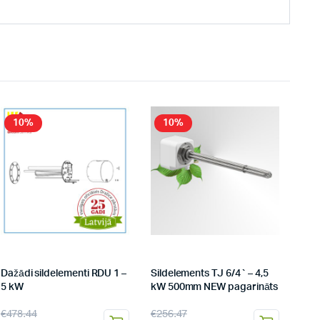
10%
10%
Dažādi sildelementi RDU 1 –
Sildelements TJ 6/4` – 4,5
5 kW
kW 500mm NEW pagarināts
€
478.44
€
256.47