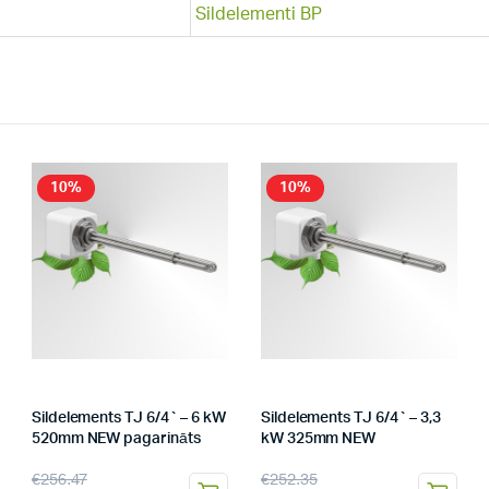
Sildelementi BP
10%
10%
Sildelements TJ 6/4` – 6 kW
Sildelements TJ 6/4` – 3,3
520mm NEW pagarināts
kW 325mm NEW
€
256.47
€
252.35