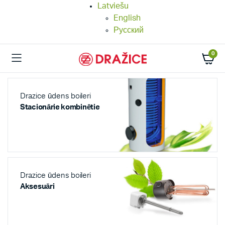
Latviešu
English
Русский
0
Drazice ūdens boileri
Stacionārie kombinētie
Drazice ūdens boileri
Aksesuāri