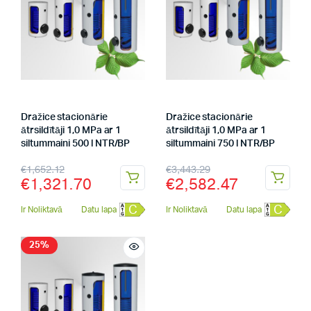
Dražice stacionārie
Dražice stacionārie
ātrsildītāji 1,0 MPa ar 1
ātrsildītāji 1,0 MPa ar 1
siltummaini 500 l NTR/BP
siltummaini 750 l NTR/BP
€
1,652.12
€
3,443.29
€
1,321.70
€
2,582.47
C
C
Ir Noliktavā
Datu lapa
Ir Noliktavā
Datu lapa
25%