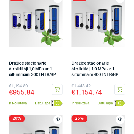
Dražice stacionārie
Dražice stacionārie
ātrsildītāji 1,0 MPa ar 1
ātrsildītāji 1,0 MPa ar 1
siltummaini 300 l NTR/BP
siltummaini 400 l NTR/BP
€
1,194.80
€
1,443.42
€
955.84
€
1,154.74
C
C
Ir Noliktavā
Datu lapa
Ir Noliktavā
Datu lapa
20%
25%