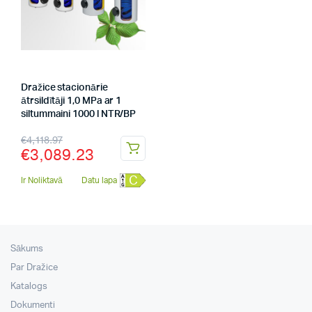
Dražice stacionārie
ātrsildītāji 1,0 MPa ar 1
siltummaini 1000 l NTR/BP
€
4,118.97
€
3,089.23
C
Ir Noliktavā
Datu lapa
Sākums
Par Dražice
Katalogs
Dokumenti