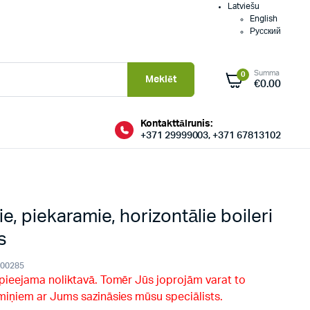
Latviešu
English
Русский
Summa
0
Meklēt
€
0.00
Kontakttālrunis:
+371 29999003, +371 67813102
, piekaramie, horizontālie boileri
s
000285
 pieejama noliktavā. Tomēr Jūs joprojām varat to
rmiņiem ar Jums sazināsies mūsu speciālists.