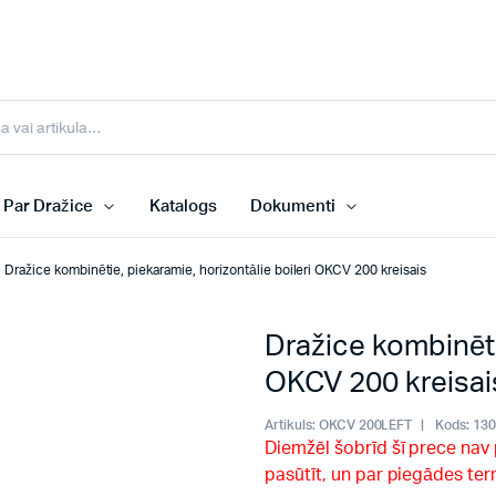
Par Dražice
Katalogs
Dokumenti
Dražice kombinētie, piekaramie, horizontālie boileri OKCV 200 kreisais
Dražice kombinētie
OKCV 200 kreisai
Artikuls:
OKCV 200LEFT
Kods:
13
Diemžēl šobrīd šī prece nav
pasūtīt, un par piegādes te