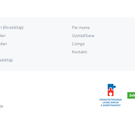
 (Ātrsildītāji)
Par mums
leri
Uzstādīšana
leri
Līzings
Kontakti
ildītāji
ide