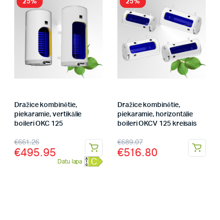
25%
25%
Dražice kombinētie,
Dražice kombinētie,
piekaramie, vertikālie
piekaramie, horizontālie
boileri OKC 125
boileri OKCV 125 kreisais
€
661.26
€
689.07
€
495.95
€
516.80
C
Datu lapa