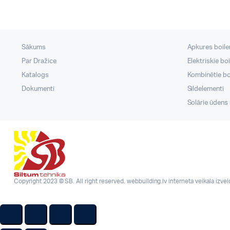
Sākums
Apkures boileri
Par Dražice
Elektriskie boi
Katalogs
Kombinētie boi
Dokumenti
Sildelementi
Solārie ūdens s
Copyright 2023 © SB. All right reserved.
webbuilding.lv
interneta veikala izve