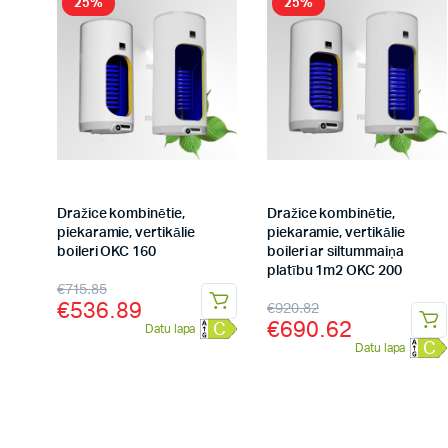
25%
25%
Dražice kombinētie,
Dražice kombinētie,
piekaramie, vertikālie
piekaramie, vertikālie
boileri OKC 160
boileri ar siltummaiņa
platību 1m2 OKC 200
€
715.85
€
536.89
€
920.82
€
690.62
C
Datu lapa
C
Datu lapa