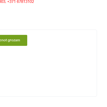
9003, +371 67813102
enot grozam