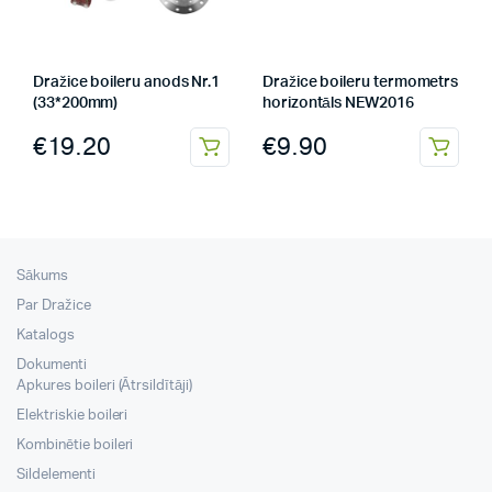
Dražice boileru anods Nr.1
Dražice boileru termometrs
(33*200mm)
horizontāls NEW2016
€
19.20
€
9.90
Sākums
Par Dražice
Katalogs
Dokumenti
Apkures boileri (Ātrsildītāji)
Elektriskie boileri
Kombinētie boileri
Sildelementi