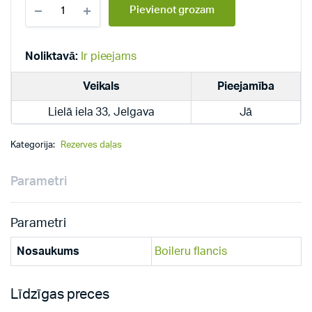
Dražice
Pievienot grozam
boileru
flancis
450
mm
Noliktavā:
Ir pieejams
horizontāls
quantity
Veikals
Pieejamība
Lielā iela 33, Jelgava
Jā
Kategorija:
Rezerves daļas
Parametri
Parametri
Nosaukums
Boileru flancis
Līdzīgas preces