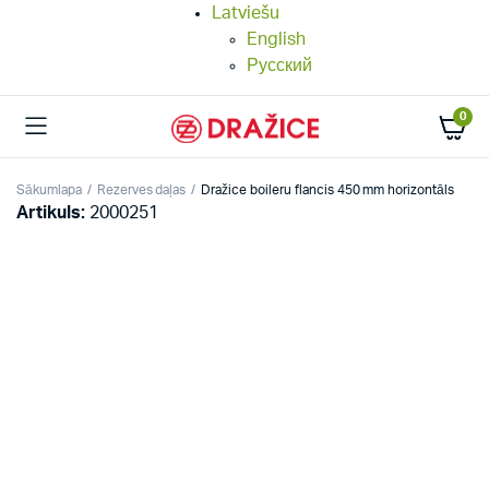
Latviešu
English
Русский
0
Sākumlapa
Rezerves daļas
Dražice boileru flancis 450 mm horizontāls
Artikuls:
2000251