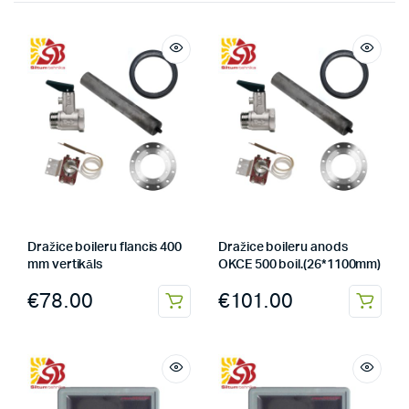
Dražice boileru flancis 400
Dražice boileru anods
mm vertikāls
OKCE 500 boil.(26*1100mm)
€
78.00
€
101.00