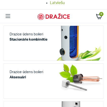
Latviešu
0
Drazice ūdens boileri
Stacionārie kombinētie
Drazice ūdens boileri
Aksesuāri