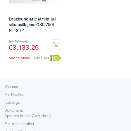
Dražice solārie ātrsildītāji
siltumsūkņiem OKC 750 l
NTR/HP
€
4,177.68
€
3,133.26
C
Nav noliktavā
Datu lapa
Sākums
Par Dražice
Katalogs
Dokumenti
Apkures boileri (Ātrsildītāji)
Elektriskie boileri