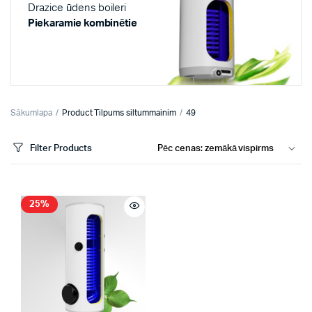
Drazice ūdens boileri
Piekaramie kombinētie
Sākumlapa
Product Tilpums siltummainim
49
Filter Products
25%