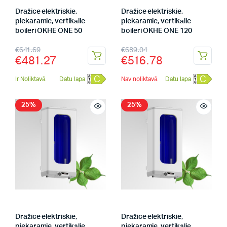
Dražice elektriskie,
Dražice elektriskie,
piekaramie, vertikālie
piekaramie, vertikālie
boileri OKHE ONE 50
boileri OKHE ONE 120
€
641.69
€
689.04
€
481.27
€
516.78
C
C
Ir Noliktavā
Datu lapa
Nav noliktavā
Datu lapa
25%
25%
Dražice elektriskie,
Dražice elektriskie,
piekaramie, vertikālie
piekaramie, vertikālie