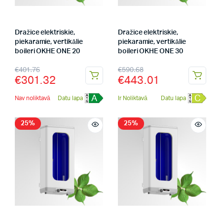
Dražice elektriskie,
Dražice elektriskie,
piekaramie, vertikālie
piekaramie, vertikālie
boileri OKHE ONE 20
boileri OKHE ONE 30
€
401.76
€
590.68
€
301.32
€
443.01
A
C
Nav noliktavā
Datu lapa
Ir Noliktavā
Datu lapa
25%
25%