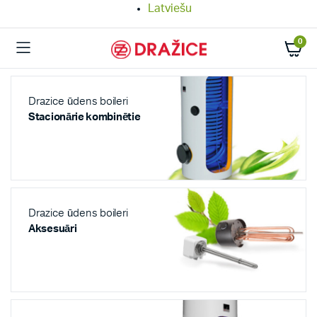
Latviešu
0
Drazice ūdens boileri
Stacionārie kombinētie
Drazice ūdens boileri
Aksesuāri