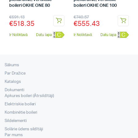
boileri OKHE ONE 80
boileri OKHE ONE 100
€
691.13
€
740.57
€
518.35
€
555.43
C
C
Ir Noliktavā
Datu lapa
Ir Noliktavā
Datu lapa
Sākums
Par Dražice
Katalogs
Dokumenti
Apkures boileri (Ātrsildītāji)
Elektriskie boileri
Kombinētie boileri
Sildelementi
Solārie ūdens sildītāji
Par mums